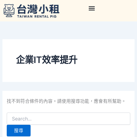
搜
跳
尋
至
關
主
鍵
要
字:
內
容
企業IT效率提升
找不到符合條件的內容。請使用搜尋功能，應會有所幫助。