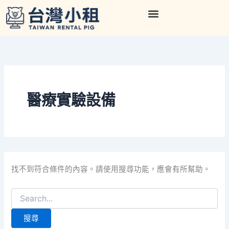
搜
跳
尋
至
關
主
鍵
要
字:
內
容
醫療實驗設備
找不到符合條件的內容。請使用搜尋功能，應會有所幫助。