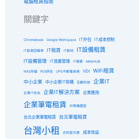
電腦租賃指南
關鍵字
IT外包
IT成本控制
Chromebook
Google Workspace
IT設備租賃
IT租賃
IT投資回報率
IT耗材
IT設備管理
IT資產管理
IT預算
MAXHUB
WiFi租賃
VDI
NAS存儲
ROI評估
UPS不斷電系統
企業IT
中小企業
中小企業IT架構
互動科技
企業IT解決方案
企業應用
企業IT支出
企業筆電租賃
印表機選型
台北筆電租賃
台北企業筆電租賃
台灣小租
成本效益
合約型方案