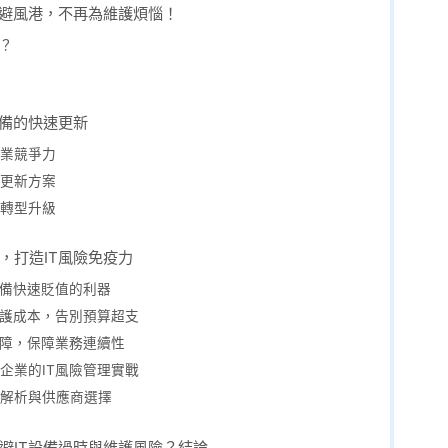
的避風港，不再為維護煩惱！
？
設備的快速更新
業競爭力
更新方案
轉型升級
，打造IT風險免疫力
設備快速貶值的利器
維護成本，告別預算超支
故障，保障業務連續性
企業的IT風險管理實戰
解析與供應商選擇
避IT設備過時與維護風險？結論