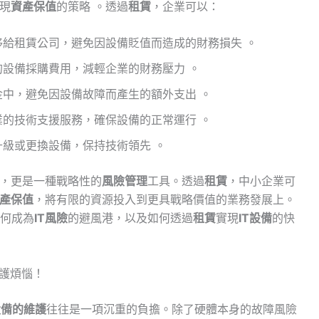
現
資產保值
的策略 。透過
租賃
，企業可以：
移給租賃公司，避免因設備貶值而造成的財務損失 。
的設備採購費用，減輕企業的財務壓力 。
金中，避免因設備故障而產生的額外支出 。
業的技術支援服務，確保設備的正常運行 。
級或更換設備，保持技術領先 。
，更是一種戰略性的
風險管理
工具。透過
租賃
，中小企業可
產保值
，將有限的資源投入到更具戰略價值的業務發展上。
何成為
IT風險
的避風港，以及如何透過
租賃
實現
IT設備
的快
維護煩惱！
設備的維護
往往是一項沉重的負擔。除了硬體本身的故障風險