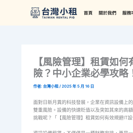
跳
至
首頁
關於我們
服務
主
要
內
容
【風險管理】租賃如何
險？中小企業必學攻略
作者:
台灣小租
/
2025 年 5 月 16 日
面對日新月異的科技發展，企業在資訊設備上的
雙重風險。設備的快速貶值以及突如其來的高額
挑戰呢？「【風險管理】租賃如何有效規避IT
資訊設備租賃，不僅僅是一種財務安排，更是一