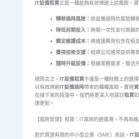
IT設備租賃
正是一種能夠有效規避上述風險，實
轉移過時風險：
將設備過時的風險轉
降低前期投入：
無需一次性支付高額
鎖定維護成本：
將維護費用包含在租
獲得技術支援：
租賃公司通常提供專
隨時升級設備：
根據業務需求，靈活升
總而言之，
IT設備租賃
不僅是一種財務上的選擇
以有效規避
IT設備過時
帶來的種種風險，實現
資
在接下來的段落中，我們將更深入地探討
租賃
如
速更新。
【風險管理】租賃：IT風險的避風港，不再為
對於資源有限的中小型企業（SME）來說，
IT