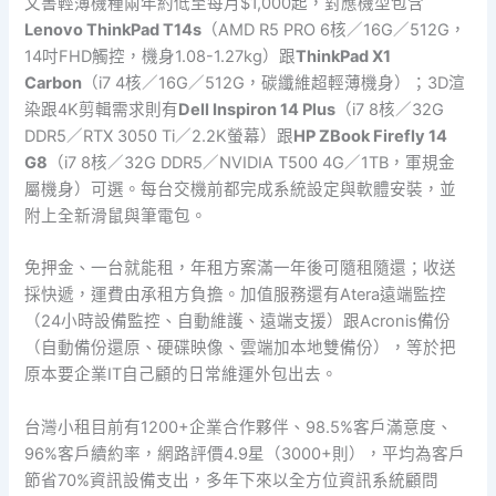
文書輕薄機種兩年約低至每月$1,000起，對應機型包含
Lenovo ThinkPad T14s
（AMD R5 PRO 6核／16G／512G，
14吋FHD觸控，機身1.08-1.27kg）跟
ThinkPad X1
Carbon
（i7 4核／16G／512G，碳纖維超輕薄機身）；3D渲
染跟4K剪輯需求則有
Dell Inspiron 14 Plus
（i7 8核／32G
DDR5／RTX 3050 Ti／2.2K螢幕）跟
HP ZBook Firefly 14
G8
（i7 8核／32G DDR5／NVIDIA T500 4G／1TB，軍規金
屬機身）可選。每台交機前都完成系統設定與軟體安裝，並
附上全新滑鼠與筆電包。
免押金、一台就能租，年租方案滿一年後可隨租隨還；收送
採快遞，運費由承租方負擔。加值服務還有Atera遠端監控
（24小時設備監控、自動維護、遠端支援）跟Acronis備份
（自動備份還原、硬碟映像、雲端加本地雙備份），等於把
原本要企業IT自己顧的日常維運外包出去。
台灣小租目前有1200+企業合作夥伴、98.5%客戶滿意度、
96%客戶續約率，網路評價4.9星（3000+則），平均為客戶
節省70%資訊設備支出，多年下來以全方位資訊系統顧問