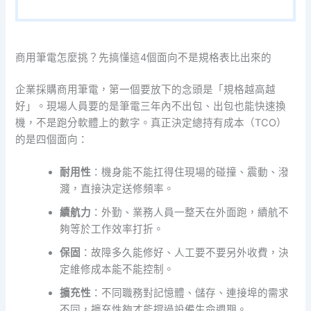
商用筆電怎麼挑？先搞懂這4個面向不是規格表比出來的
企業採購商用筆電，第一個要放下的念頭是「規格越高越
好」。現場人員要的是筆電三年內不出包、出包也能快速換
機，不是跑分軟體上的數字。真正決定總持有成本（TCO）
的是四個面向：
耐用性
：機身能不能扛得住現場的碰撞、震動、潑
濺，直接決定送修頻率。
續航力
：外勤、業務人員一整天在外面跑，續航不
夠等於工作效率打折。
保固
：故障多久能修好、人工要不要另外收費，決
定維修成本能不能控制。
擴充性
：不同職務對記憶體、儲存、連接埠的需求
不同，擴充性夠才能撐過設備生命週期。