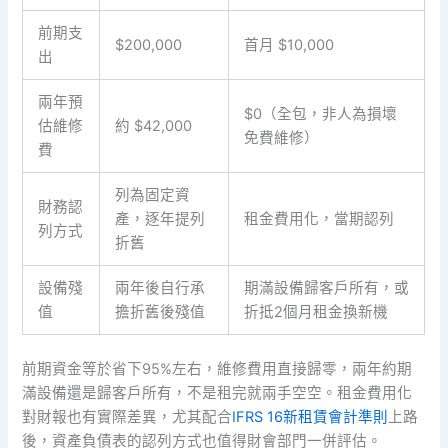
前期支
$200,000
首月 $10,000
出
兩年預
$0（全包，非人為損壞
估維修
約 $42,000
免費維修）
費
列為固定資
財務認
產，逐年提列
租金費用化，當期認列
列方式
折舊
設備殘
兩年後自行承
期滿設備歸客戶所有，或
值
擔折舊後殘值
折抵2個月租金換新機
前期資金等於省下95%左右，維修費用直接歸零，兩年約期
滿設備還是歸客戶所有，不是租完就兩手空空。租金費用化
對財報也有實際差異，尤其配合
IFRS 16新租賃會計準則
上路
後，資產負債表的認列方式也值得財會部門一併評估。