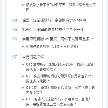
續航數字看不準的3個原因，抓多少緩衝比較實
際
保固：企業採購前一定要問清楚的4件事
擴充性：不同職務要的規格完全不一樣
商用筆電買斷 vs 租賃：兩年下來實際差多少
租期與價格對照（月費，日租除外）
常見問題 FAQ
Q1：軍規認證（MIL-STD-810H）的商用筆電
就代表不會壞掉嗎？
Q2：官方標示的續航力跟實際使用會差多少，
要抓多少緩衝？
Q3：商用筆電租賃跟直接買斷，兩年下來到底
差多少錢？
Q4：現場人員流動率高，商用筆電一直換人
用，用租賃管理上會不會更麻煩？