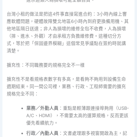
台灣小租的做法是把這4件事直接寫進合約：3小時內線上響
應軟體問題，硬體故障雙北地區6小時內到府更換備用機、其
他地區隔日送達；非人為損壞的維修全包不收費，人為損壞
（摔、進水、外觀）才由承租方負擔維修費。這種切分方
式，等於把「保固邊界模糊」這個常見爭議點在簽約時就講
清楚。
擴充性：不同職務要的規格完全不一樣
擴充性不是看規格表數字有多高，是看夠不夠用到設備生命
週期結束。同一間公司裡，業務、行政、工程師需要的擴充
規格完全不同：
業務／外勤人員
：重點是輕薄跟連接埠夠用（USB-
A/C、HDMI），不需要太高的運算規格，反而更該
優先看續航力。
行政／內勤人員
：文書處理跟多視窗開啟為主，記