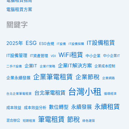
電腦租賃指南
電腦租賃方案
關鍵字
ESG
IT設備租賃
2025年
ESG合規
IT設備
IT設備採購
WiFi租賃
IT設備管理
IT資產管理
中小企業
中小企業IT
VDI
企業IT解決方案
企業IT
企業成本控制
二手IT設備
企業IT策略
企業筆電租賃
企業節稅
企業永續發展
企業網路
台灣小租
台北筆電租賃
台北企業筆電租賃
循環經濟
永續租賃
數位轉型
永續發展
成本效益
成本效益分析
筆電租賃
節稅
混合辦公
短期租賃
綠色建築