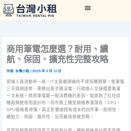
跳
至
主
要
內
容
商用筆電怎麼選？耐用、續
航、保固、擴充性完整攻略
作者:
台灣小租
/
2025 年 5 月 12 日
現場人員流動率一高，IT主管最頭痛的不是採購預算，是筆電
三天兩頭送修、業務出差半路沒電、行政換人交接還要重灌
一次系統。商用筆電跟一般消費機的差別，就是為了扛住這
種高頻使用而設計的，但市面上機型規格表落落長，CPU、
GPU規格看得懂，真正影響總持有成本的四件事，耐用性、
續航力、保固、擴充性，反而最容易被忽略。
這篇拆解軍規認證真正測的是什麼、續航規格為什麼常常跟