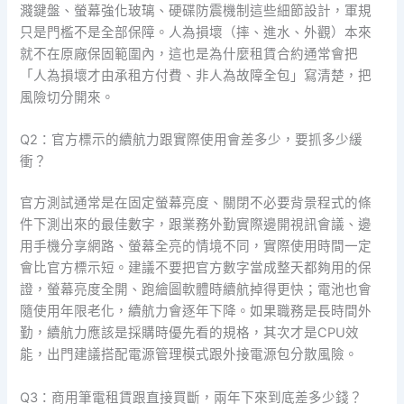
濺鍵盤、螢幕強化玻璃、硬碟防震機制這些細節設計，軍規
只是門檻不是全部保障。人為損壞（摔、進水、外觀）本來
就不在原廠保固範圍內，這也是為什麼租賃合約通常會把
「人為損壞才由承租方付費、非人為故障全包」寫清楚，把
風險切分開來。
Q2：官方標示的續航力跟實際使用會差多少，要抓多少緩
衝？
官方測試通常是在固定螢幕亮度、關閉不必要背景程式的條
件下測出來的最佳數字，跟業務外勤實際邊開視訊會議、邊
用手機分享網路、螢幕全亮的情境不同，實際使用時間一定
會比官方標示短。建議不要把官方數字當成整天都夠用的保
證，螢幕亮度全開、跑繪圖軟體時續航掉得更快；電池也會
隨使用年限老化，續航力會逐年下降。如果職務是長時間外
勤，續航力應該是採購時優先看的規格，其次才是CPU效
能，出門建議搭配電源管理模式跟外接電源包分散風險。
Q3：商用筆電租賃跟直接買斷，兩年下來到底差多少錢？