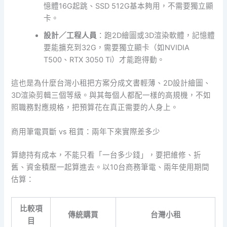
憶體16G起跳、SSD 512G基本夠用，不需要獨立顯
卡。
設計／工程人員
：跑2D繪圖或3D渲染軟體，記憶體
要能擴充到32G，需要獨立顯卡（如NVIDIA
T500、RTX 3050 Ti）才能跑得動。
這也是為什麼台灣小租把方案分成文書輕薄、2D設計繪圖、
3D渲染剪輯三個等級。與其每個人都配一樣的高規機，不如
照職務對應規格，把預算花在真正需要的人身上。
商用筆電買斷 vs 租賃：兩年下來實際差多少
算總持有成本，不能只看「一台多少錢」，要把維修、折
舊、資金積壓一起算進去。以10台商務筆電、兩年使用期間
估算：
比較項
傳統購買
台灣小租
目