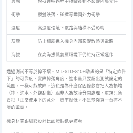
震動
模擬運輸過程中持續震動不影響內部元件
衝擊
模擬跌落、碰撞等瞬間外力衝擊
濕度
高濕度環境下電路與結構不受影響
灰塵
防止細塵進入機身內部影響散熱與電路
海拔
在高海拔低氣壓環境下仍維持正常運作
通過測試不等於摔不壞。MIL-STD-810H驗證的是「特定條件
下」的可靠度，實際摔落角度、進水量只要超出測試設定的
範圍，一樣可能故障。這也是為什麼保固條款會把人為損壞
（摔、進水、外觀刮傷）跟非人為故障分開處理，軍規只負
責把「正常使用下的意外」機率壓低，不是幫你買一台摔不
壞的筆電。
機身材質跟細節設計比認證貼紙更該看