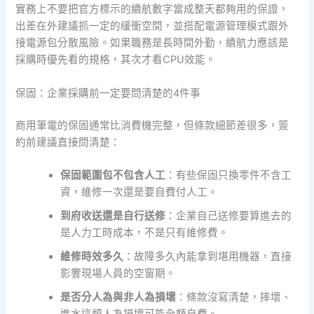
實務上不要把官方標示的續航數字當成整天都夠用的保證，
出差在外建議抓一定的緩衝空間，並搭配電源管理模式跟外
接電源包分散風險。如果職務是長時間外勤，續航力應該是
採購時優先看的規格，其次才看CPU效能。
保固：企業採購前一定要問清楚的4件事
商用筆電的保固通常比消費機完整，但條款細節差很多，簽
約前建議直接問清楚：
保固範圍包不包含人工
：有些保固只換零件不含工
資，維修一次還是要自費付人工。
到府收送還是自行送修
：企業自己送修要算進去的
是人力工時成本，不是只有維修費。
維修時效多久
：故障多久內能拿到堪用機器，直接
影響現場人員的空窗期。
是否分人為與非人為損壞
：條款沒寫清楚，摔壞、
進水這類人為損壞可能全額自費。