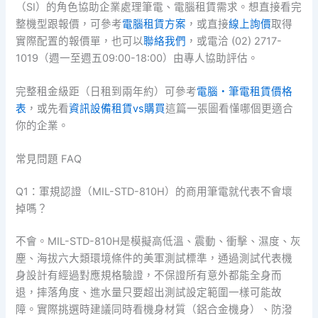
（SI）的角色協助企業處理筆電、電腦租賃需求。想直接看完
整機型跟報價，可參考
電腦租賃方案
，或直接
線上詢價
取得
實際配置的報價單，也可以
聯絡我們
，或電洽 (02) 2717-
1019（週一至週五09:00-18:00）由專人協助評估。
完整租金級距（日租到兩年約）可參考
電腦・筆電租賃價格
表
，或先看
資訊設備租賃vs購買
這篇一張圖看懂哪個更適合
你的企業。
常見問題 FAQ
Q1：軍規認證（MIL-STD-810H）的商用筆電就代表不會壞
掉嗎？
不會。MIL-STD-810H是模擬高低溫、震動、衝擊、濕度、灰
塵、海拔六大類環境條件的美軍測試標準，通過測試代表機
身設計有經過對應規格驗證，不保證所有意外都能全身而
退，摔落角度、進水量只要超出測試設定範圍一樣可能故
障。實際挑選時建議同時看機身材質（鋁合金機身）、防潑