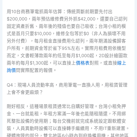
用10台商務筆電抓兩年估算：傳統買斷前期要先付出
$200,000，兩年預估維修費另外抓$42,000，還要自己認列
固定資產折舊、兩年後的殘值也要自己吸收；台灣小租的模
式是首月只要$10,000，維修全包等於$0（非人為損壞不用
另外付費），每月租金直接費用化認列，兩年期滿設備歸客
戶所有，前期資金等於省下95%左右。實際月租費用依機型
而定，文書輕薄款兩年約低至每月$1,000起，2D設計繪圖款
兩年約每月$1,300起，可以直接上
價格表
對照，或直接
線上
詢價
問實際配置的報價。
Q4：現場人員流動率高，商用筆電一直換人用，用租賃管理
上會不會更麻煩？
剛好相反，這種場景租賃通常比自購好管理。台灣小租免押
金、一台就能租，年租方案滿一年後也能隨租隨還，不用綁
死整批設備的使用期；每台交機前就完成系統設定跟軟體安
裝，人員異動時設備可以直接轉手繼續用，不用IT重新建置。
硬體故障的部分，雙北地區6小時內到府換備用機，其他地區