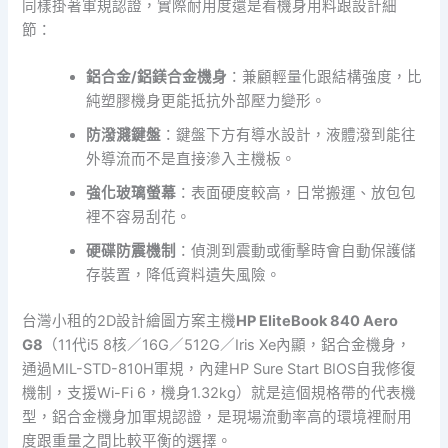
同樣掛著軍規認證，實際耐用度還是看機身用料跟設計細
節：
鋁合金/鋁鎂合金機身
：兼顧輕量化跟結構強度，比
純塑膠機身更能抵抗外部壓力變形。
防潑濺鍵盤
：鍵盤下方有導水設計，液體潑到能往
外導流而不是直接滲入主機板。
強化玻璃螢幕
：表面硬度較高，日常搬運、放包包
裡不容易刮花。
硬碟防震機制
：偵測到震動或衝擊時會自動保護儲
存裝置，降低資料遺失風險。
台灣小租的2D設計繪圖方案主機
HP EliteBook 840 Aero
G8
（11代i5 8核／16G／512G／Iris Xe內顯，鋁合金機身，
通過MIL-STD-810H軍規，內建HP Sure Start BIOS自我修復
機制，支援Wi-Fi 6，機身1.32kg）就是這個規格帶的代表機
型，鋁合金機身加軍規認證，是現場流動率高的環境裡耐用
度跟重量之間比較平衡的選擇。