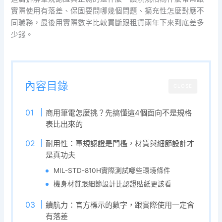
實際使用有落差、保固要問哪幾個問題、擴充性怎麼對應不
同職務，最後用實際數字比較買斷跟租賃兩年下來到底差多
少錢。
內容目錄
CLOSE
商用筆電怎麼挑？先搞懂這4個面向不是規格
表比出來的
耐用性：軍規認證是門檻，材質與細節設計才
是真功夫
MIL-STD-810H實際測試哪些環境條件
機身材質跟細節設計比認證貼紙更該看
續航力：官方標示的數字，跟實際使用一定會
有落差