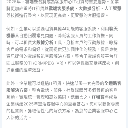
2025年，
雲端整合
將成為客服中心IT租賃的重要趨勢。企業
將更加註重將IT租賃與
雲端客服系統、大數據分析、人工智慧
等技術進行整合，以實現更高效、更智慧的客服運營。
例如，企業可以透過租賃具備
AI
功能的客服系統，利用
聊天
機器人
自動回覆常見問題，降低客服人員的工作負擔。同
時，可以租賃
大數據分析
工具，分析客戶的互動數據，瞭解
客戶的需求和偏好，從而提供更加個性化的服務。像是東捷
資訊提供的雲端智能客服解決方案，整合了雲端客服平台訂
閱式服務(CTI /CRM/PBX/ IVR)，可以彈性擴充話務席次，創
造更佳的經濟效益。
此外，企業還可以透過IT租賃，快速部署一套完整的
全通路客
服解決方案
，整合電話、郵件、社群媒體等多個管道的客戶
互動，實現統一管理和高效協同。總而言之，
IT租賃
將成為
企業構建2025年靈活客服中心的重要基石。您可以聯繫專業
的租賃商，獲取個性化的解決方案，為您的企業客服中心注
入新的活力。