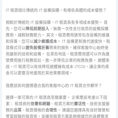
IT 租賃相比傳統的 IT 設備採購，有哪些具體的成本優勢？
相較於傳統的 IT 設備採購，IT 租賃具有多項成本優勢。 首
先，您可以
降低前期投入
，無需一次性支付高昂的設備採購
費用，減輕財務壓力。 其次，租賃費用通常包含設備的維護
和保養，您可以
減少維護成本
。 IT 設備更新換代速度快，租
賃模式可以
避免設備折舊
帶來的損失，確保客服中心始終使
用最新的技術和設備。 在某些地區，租賃費用還可以作為運
營費用進行稅務抵扣，進一步降低企業的稅務負擔。 總體來
說，IT 租賃可以有效降低總體擁有成本 (TCO)，讓企業的資
金可以更靈活地運用於其他業務領域。
我應該如何選擇適合我的客服中心的 IT 租賃合作夥伴？
選擇一家可靠的 IT 租賃商至關重要。 企業應該考慮以下因
素： 租賃商的
信譽和經驗
、租賃方案的
靈活性
、技術支援服
務的
品質
、租賃價格的
合理性
。 建議您選擇具有良好聲譽和
豐富經驗的租賃商，並確保租賃方案能夠根據您的具體需求