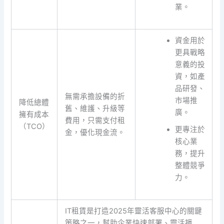
業。
資金用於
更具戰略
意義的投
資，如產
品研發、
無需承擔設備的折
市場推
降低總體
舊、維護、升級等
廣。
擁有成本
費用，只需支付租
（TCO）
更專注於
金，優化現金流。
核心業
務，提升
整體競爭
力。
IT租賃是打造2025年靈活客服中心的關鍵
策略之一，幫助企業快速部署、靈活擴