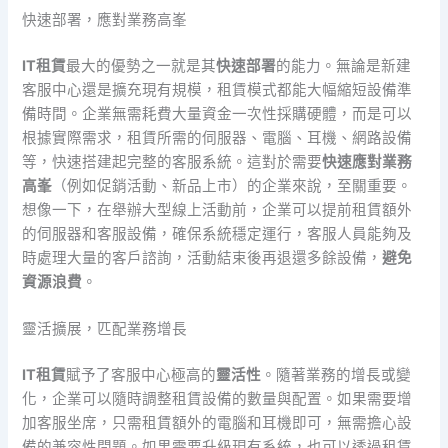
快速部署，應對業務高峯
IT租賃
最大的優勢之一就是其
快速部署
的能力。無論是新建
客服中心還是擴充現有規模，租賃模式都能大幅縮短設備準
備時間。企業無需耗費大量資金一次性採購硬體，而是可以
根據實際需求，租賃所需的伺服器、電腦、耳機、網路設備
等，快速搭建起完整的客服系統。這對於需要
快速應對業務
高峯
（例如促銷活動、新品上市）的企業來說，至關重要。
想像一下，在舉辦大型線上活動前，企業可以提前租賃額外
的伺服器和客服設備，確保系統穩定運行，客服人員能夠及
時處理大量的客戶諮詢，活動結束後再退還多餘設備，
避免
資源浪費
。
靈活擴展，匹配業務增長
IT租賃
賦予了客服中心極高的
靈活性
。隨著業務的增長或變
化，企業可以隨時調整租賃設備的數量與配置。如果需要增
加客服坐席，只需租賃額外的電腦和耳機即可，無需擔心設
備的兼容性問題。如果需要升級現有系統，也可以透過租賃