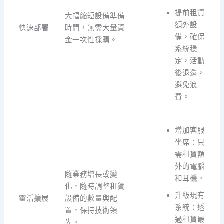
提前租賃
大幅縮短設備準備
額外設
快速部署
時間，無需大量資
備，確保
金一次性採購。
系統穩
定，活動
後退還，
避免浪
費。
增加客服
坐席：只
需租賃額
外的電腦
隨業務增長或變
和耳機。
化，隨時調整租賃
升級現有
靈活擴展
設備的數量與配
系統：透
置，保持技術領
過租賃最
先。