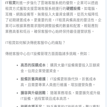
IT租賃
則進一步強化了雲端客服系統的優勢。企業可以透過
租賃方式獲取支援雲端客服系統運行的
硬體設備
，如電腦、
耳機、網路設備等，無需投入大量資金購買，從而大幅降低
了初期建置成本。更重要的是，IT租賃具備高度的靈活性，企
業可以根據業務需求隨時調整設備的數量和配置，輕鬆應對
業務高峯和低谷，確保客服中心始終保持最佳運營狀態。
IT租賃如何解決傳統客服中心的痛點？
傳統客服中心在IT設備管理方面面臨諸多挑戰，例如：
高昂的採購成本：
購買大量IT設備需要投入巨額資
金，佔用企業營運資金。
設備折舊與維護：
IT設備更新換代快，折舊成本
高，且需要專業人員進行維護，增加運營負擔。
擴容與升級困難：
隨著業務增長，需要擴充或升級
IT設備，過程繁瑣且成本高昂。
技術支援不足：
缺乏專業的IT技術支援，難以應對