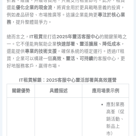
折舊、維護、升級等費用，只需支付租金即可。此外，租賃
還能
優化企業的現金流
，將資金用於更具戰略意義的投資，
例如產品研發、市場推廣等。這讓企業能夠更
專注於核心業
務
，提升整體競爭力。
總而言之，
IT租賃
是打造
2025年靈活客服中心
的關鍵策略之
一。它不僅能夠幫助企業
快速部署、靈活擴展、降低成本
，
還能提供
專業的技術支援
，確保系統的穩定運行。透過IT租
賃，企業可以構建一個
高效、靈活、可持續
的客服中心，更
好地服務客戶，贏得市場。
IT租賃解鎖：2025客服中心靈活部署與高效運營
關鍵優勢
具體描述
應用場景示例
應對業務
高峯（促
銷活動、
新品上
市）