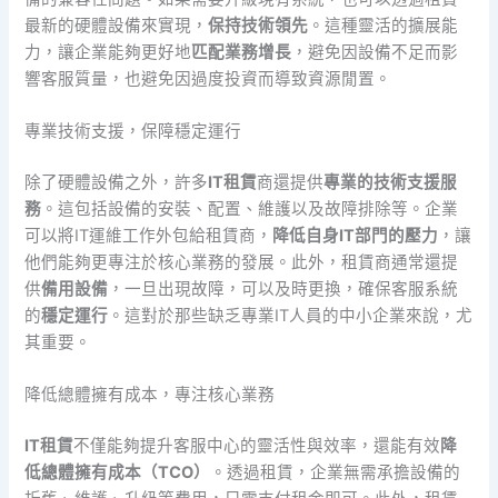
最新的硬體設備來實現，
保持技術領先
。這種靈活的擴展能
力，讓企業能夠更好地
匹配業務增長
，避免因設備不足而影
響客服質量，也避免因過度投資而導致資源閒置。
專業技術支援，保障穩定運行
除了硬體設備之外，許多
IT租賃
商還提供
專業的技術支援服
務
。這包括設備的安裝、配置、維護以及故障排除等。企業
可以將IT運維工作外包給租賃商，
降低自身IT部門的壓力
，讓
他們能夠更專注於核心業務的發展。此外，租賃商通常還提
供
備用設備
，一旦出現故障，可以及時更換，確保客服系統
的
穩定運行
。這對於那些缺乏專業IT人員的中小企業來說，尤
其重要。
降低總體擁有成本，專注核心業務
IT租賃
不僅能夠提升客服中心的靈活性與效率，還能有效
降
低總體擁有成本（TCO）
。透過租賃，企業無需承擔設備的