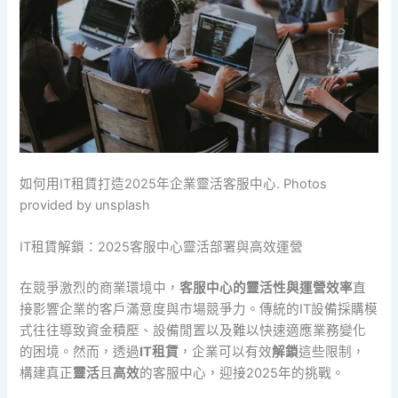
如何用IT租賃打造2025年企業靈活客服中心. Photos
provided by unsplash
IT租賃解鎖：2025客服中心靈活部署與高效運營
在競爭激烈的商業環境中，
客服中心的靈活性與運營效率
直
接影響企業的客戶滿意度與市場競爭力。傳統的IT設備採購模
式往往導致資金積壓、設備閒置以及難以快速適應業務變化
的困境。然而，透過
IT租賃
，企業可以有效
解鎖
這些限制，
構建真正
靈活
且
高效
的客服中心，迎接2025年的挑戰。