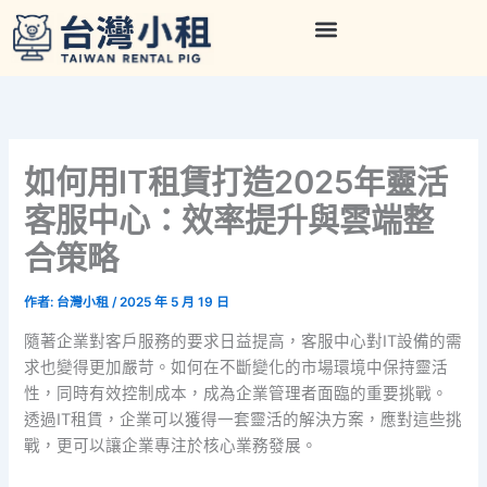
跳
至
主
要
內
容
如何用IT租賃打造2025年靈活
客服中心：效率提升與雲端整
合策略
作者:
台灣小租
/
2025 年 5 月 19 日
隨著企業對客戶服務的要求日益提高，客服中心對IT設備的需
求也變得更加嚴苛。如何在不斷變化的市場環境中保持靈活
性，同時有效控制成本，成為企業管理者面臨的重要挑戰。
透過IT租賃，企業可以獲得一套靈活的解決方案，應對這些挑
戰，更可以讓企業專注於核心業務發展。