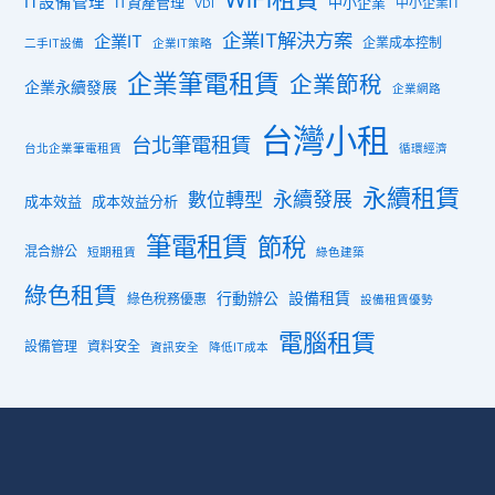
IT設備管理
IT資產管理
中小企業
中小企業IT
VDI
企業IT解決方案
企業IT
企業成本控制
二手IT設備
企業IT策略
企業筆電租賃
企業節稅
企業永續發展
企業網路
台灣小租
台北筆電租賃
台北企業筆電租賃
循環經濟
永續租賃
數位轉型
永續發展
成本效益
成本效益分析
筆電租賃
節稅
混合辦公
短期租賃
綠色建築
綠色租賃
行動辦公
設備租賃
綠色稅務優惠
設備租賃優勢
電腦租賃
設備管理
資料安全
資訊安全
降低IT成本