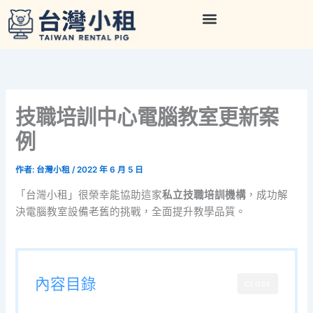
跳
至
主
要
內
容
技職培訓中心電腦教室更新案
例
作者:
台灣小租
/
2022 年 6 月 5 日
「台灣小租」很榮幸能協助這家
私立技職培訓機構
，成功解
決電腦教室設備老舊的挑戰，全面提升教學品質。
內容目錄
CLOSE