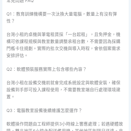
常見問題 FAQ
Q1：教育訓練機構要一次汰換大量電腦，數量上有沒有彈
性？
台灣小租的桌機與筆電租賃採「一台起租」，且免押金，機
構可依課程規模與教室數量調整承租台數，不需要因為採購
門檻卡住規劃。實際的批次交機與導入時程，會依個案需求
安排評估。
Q2：軟體預裝服務實際上包含哪些內容？
台灣小租在設備交機前就會完成系統設定與軟體安裝，確保
設備到手即可投入課程使用，不需要教室端自行處理環境建
置。
Q3：電腦教室設備後續維護怎麼運作？
軟體操作問題由工程師提供3小時線上響應處理；若遇硬體故
障，雙北地區6小時內配送備用機，其他地區則隔日送達。非