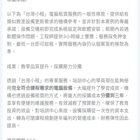
以下為「台灣小租」電腦租賃服務的一般性條款，提供給有
類似教室設備更新需求的機構參考，並非針對本案例的專屬
承諾：設備交機前即完成系統設定與軟體安裝；租期內若遇
軟體操作問題，工程師提供3小時線上響應；服務採免押金
制，最低一台即可起租。實際服務內容仍以個案簽約條款為
準。
成果：教學品質提升，採購壓力分攤
透過「台灣小租」的專業服務，培訓中心的學員現在能夠使
用
完全符合課程需求的電腦設備
，大幅提升了學習成效。機
構也透過設備租賃的方式，將龐大的採購成本
分攤到三年
，
並享有便捷的維護服務，有效減輕了預算壓力，確保了教育
投資的效益。對培訓中心來說，設備採購從一次性的資本支
出，轉為可隨課程規劃逐年編列的營運成本，財務彈性因此
提高。