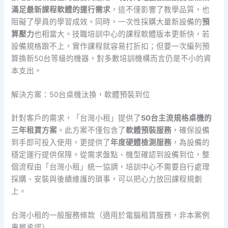
滿足最新課程軟體的運行需求
，這不僅影響了教學品質，也
阻礙了學員的學習成效。同時，一次性採購大量新設備的
預
算壓力
也相當大。技職培訓中心的課程軟體版本更新快，若
設備規格跟不上，實作課程就容易打折扣；但要一次編列預
算換新50台等級的機器，對多數培訓機構而言仍是不小的資
本支出。
解決方案：50台桌機汰換，軟體預裝到位
針對客戶的需求，「台灣小租」提供了
50台主流規格桌機的
三年租賃方案
。此方案不僅包含了
軟體預裝服務
，確保設備
到手即可投入使用，更提供了
年度硬體檢測服務
，為設備的
穩定運行提供保障。從需求盤點、機型確認到設備到位，整
個流程由「台灣小租」統一協調，培訓中心不需要自行處理
採購、安裝與後續維護的瑣事，可以把心力放回課程規劃
上。
台灣小租的一般服務條款（適用於電腦租賃服務，非本案例
專屬承諾）