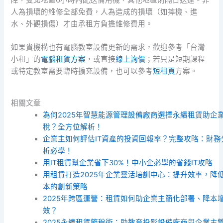
人為損壞的維修全部免費，人為造成的損壞（如摔機、進
水、外觀損傷）才由承租方負擔維修費用。
如果貴機構也有電腦教室設備更新的需求，歡迎參考「台灣
小租」的
電腦租賃方案
，或直接
線上詢價
；若只是短期課程
或特定教室需要臨時擴充設備，也可以參考
短租頁
方案。
相關文章
為何2025年智慧能源管理設備廠商選擇永續租賃助企
稅？全方位解析！
企業主如何評估IT資產的投資回報率？完整攻略：財務
析必學！
用IT租賃幫企業省下30%！中小企必學的省錢IT攻略
用租賃打造2025年企業靈活培訓中心：提升效率，降
本的創新策略
2025年跨區運營：租賃如何助企業主簡化部署、降本
效？
2025永續租賃節稅術：助教育投影設備廠商與企業主