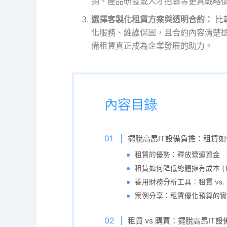
銷、產品研發或人才招募等更具戰略價
選擇客製化租賃方案與透明合約：
比
化服務、維護保固，且合約內容清楚透
備租賃真正成為企業發展的助力。
內容目錄
擺脫高昂IT設備負擔：租賃
租賃的優勢：釋放營運資金
租賃如何降低總體擁有成本 (T
善用財務分析工具：租賃 vs.
案例分享：租賃優化預算的實
租賃 vs 購買：擺脫高昂IT