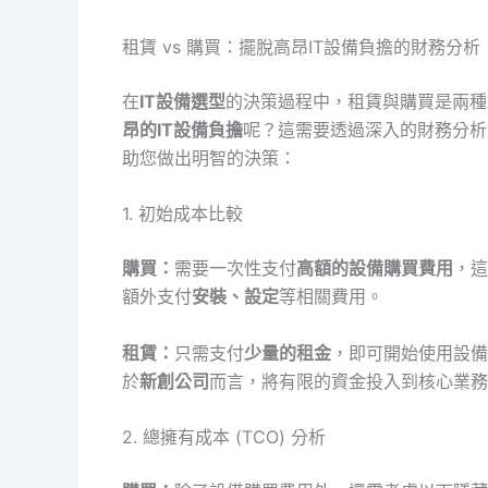
租賃 vs 購買：擺脫高昂IT設備負擔的財務分析
在
IT設備選型
的決策過程中，租賃與購買是兩種
昂的IT設備負擔
呢？這需要透過深入的財務分析
助您做出明智的決策：
1. 初始成本比較
購買：
需要一次性支付
高額的設備購買費用
，這
額外支付
安裝、設定
等相關費用。
租賃：
只需支付
少量的租金
，即可開始使用設備
於
新創公司
而言，將有限的資金投入到核心業務
2. 總擁有成本 (TCO) 分析