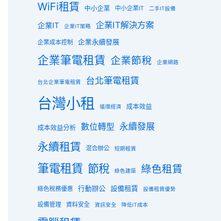
WiFi租賃
中小企業
中小企業IT
二手IT設備
企業IT解決方案
企業IT
企業IT策略
企業永續發展
企業成本控制
企業筆電租賃
企業節稅
企業網路
台北筆電租賃
台北企業筆電租賃
台灣小租
成本效益
循環經濟
數位轉型
永續發展
成本效益分析
永續租賃
混合辦公
短期租賃
筆電租賃
節稅
綠色租賃
綠色建築
行動辦公
設備租賃
綠色稅務優惠
設備租賃優勢
設備管理
資料安全
資訊安全
降低IT成本