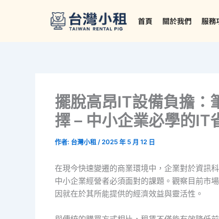
跳
至
首頁
關於我們
服務
主
要
內
容
擺脫高昂IT設備負擔：
擇 – 中小企業必學的I
作者:
台灣小租
/
2025 年 5 月 12 日
在現今快速變遷的商業環境中，企業對於資訊科
中小企業經營者必須面對的課題。觀察目前市場
因就在於其所能提供的經濟效益與靈活性。
與傳統的購買方式相比，租賃不僅能有效降低前