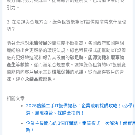
展方面的努力與成果，提高報告的透明度，也增加企業的吸
引力。
3. 在法規與合規方面，綠色租賃能為IoT設備廠商帶來什麼優
勢？
隨著全球對
永續發展
的關注度不斷提高，各國政府和國際組
織紛紛出台更嚴格的環境法規。綠色租賃模式能幫助IoT設備
廠商更好地追蹤和報告其設備的
碳足跡
、
能源消耗
和
廢棄物
產生
等數據，從而滿足合規要求。選擇綠色租賃的IoT設備廠
商能夠向客戶展示其對
環境保護
的承諾，從而贏得客戶的青
睞，建立
永續品牌形象
。
相關文章
2025熱銷二手IT設備揭秘：企業聰明採購攻略！(必學)
選、風險控管、採購全指南！
企業主最關心的3個IT問題，租賃模式一次解決！超實
略！