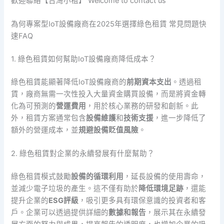
歡迎聯絡【台灣小租】 Welcome to contact us
為何專案型IoT設備廠商在2025年選擇綠色租賃 常見問題快
速FAQ
1. 綠色租賃如何幫助IoT設備廠商降低成本？
綠色租賃能顯著降低IoT設備廠商的
前期資本支出
。透過租
賃，廠商無需一次性投入大量資金購買設備，而是將資金轉
化為可預測的
營運費用
，用於核心業務的研發和創新。此
外，租賃方案通常包含
設備維護
和
技術支援
，進一步降低了
額外的營運成本，並
規避設備貶值風險
。
2. 綠色租賃對企業的永續發展有什麼幫助？
綠色租賃模式鼓勵
設備的循環利用
，延長設備的使用壽命，
並減少電子垃圾的產生。這不僅有助於
降低環境足跡
，還能
提升企業的
ESG評級
，吸引更多具有環保意識的投資者和客
戶。企業可以透過提供詳細的
數據和報告
，展示其在永續發