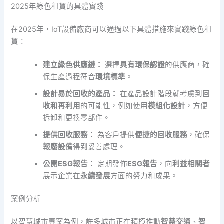
2025年綠色租賃的具體實踐
在2025年，IoT設備廠商可以通過以下具體措施來實踐綠色租
賃：
建立綠色供應鏈：
選擇
具有環保認證
的供應商，確
保生產過程符合
環境標準
。
設計易於回收的產品：
在產品設計階段就考慮到
回
收和再利用
的可能性，例如使用
模組化設計
，方便
拆卸和更換零部件。
提供回收服務：
為客戶提供
便捷的回收服務
，確保
報廢設備
得到妥善處理。
公開ESG報告：
定期發佈
ESG報告
，向
利益相關者
展示企業在
永續發展
方面的努力和成果。
案例分析
以智慧城市專案為例，許多城市正在積極推動
智慧交通
、
智