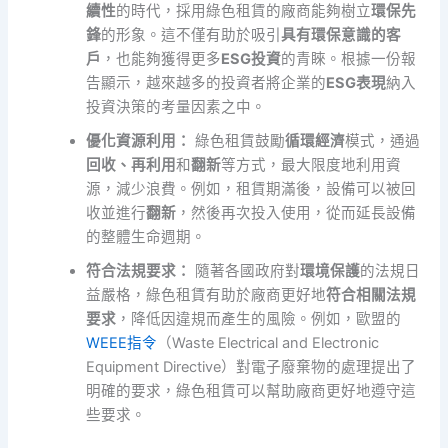
續性
的時代，採用綠色租賃的廠商能夠樹立
環保先
鋒
的形象。這不僅有助於吸引
具有環保意識的客
戶
，也能夠獲得更多
ESG投資
的青睞。根據一份報
告顯示，越來越多的投資者將企業的
ESG表現
納入
投資決策的考量因素之中。
優化資源利用：
綠色租賃鼓勵
循環經濟
模式，通過
回收、再利用
和
翻新
等方式，最大限度地利用資
源，減少浪費。例如，租賃期滿後，設備可以被回
收並進行
翻新
，然後再次投入使用，從而延長設備
的整體生命週期。
符合法規要求：
隨著各國政府對
環境保護
的法規日
益嚴格，綠色租賃有助於廠商更好地
符合相關法規
要求
，降低因違規而產生的風險。例如，歐盟的
WEEE指令
（Waste Electrical and Electronic
Equipment Directive）對電子廢棄物的處理提出了
明確的要求，綠色租賃可以幫助廠商更好地遵守這
些要求。