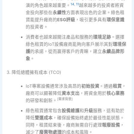
14
,
11
演的角色越來越重要。
越來越多的投資者將資
金投向那些在
永續性
方面表現出色的企業。綠色租
賃能提升廠商的
ESG評級
，吸引更多具有
環保意識
的投資者。
消費者也越來越關注產品和服務的
環境足跡
。選擇
綠色租賃的IoT設備廠商能夠向客戶展示其對
環境保
護
的承諾，從而贏得客戶的青睞，建立
永續品牌形
象
。
3. 降低總體擁有成本 (TCO)
IoT專案設備通常涉及高昂的
初始投資
。通過
租賃
，
廠商可以顯著降低
資本支出
，將資金用於
核心業務
[需求背景]
的研發和創新。
綠色租賃通常包含
設備維護
和
升級
服務，這有助於
降低
營運成本
，確保設備始終處於最佳性能狀態。
同時，租賃結束後，廠商無需自行處理
報廢設備
，
減少了
廢棄物處理
的成本和風險。