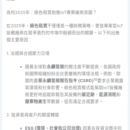
為何2025年：綠色租賃助推IoT專案廠商突圍？
在2025年，
綠色租賃
不僅僅是一種財務策略，更是專案型IoT
設備廠商在競爭激烈的市場中脫穎而出的關鍵。以下列出幾
個主要原因：
1. 法規與合規壓力日增
隨著全球對
永續發展
的關注度不斷提高，各國政府
和國際組織紛紛出台更嚴格的環境法規。例如，歐
10
盟的
企業永續發展報告指令 (CSRD)
要求企業揭露
其環境和社會影響。綠色租賃模式能幫助IoT設備廠
商更好地追蹤和報告其設備的
碳足跡
、
能源消耗
和
廢棄物產生
等數據，從而滿足合規要求。
2. 投資者與客戶的期望轉變
ESG (環境、社會和公司治理)
因素在投資決策中扮