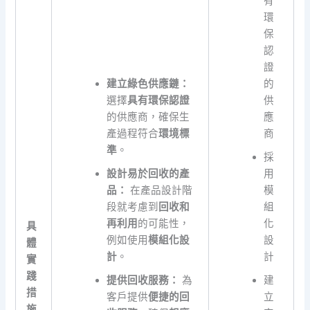
有
環
保
認
證
建立綠色供應鏈：
的
選擇
具有環保認證
供
的供應商，確保生
應
產過程符合
環境標
商
準
。
採
設計易於回收的產
用
品：
在產品設計階
模
段就考慮到
回收和
組
再利用
的可能性，
化
具
例如使用
模組化設
設
體
計
。
計
實
踐
提供回收服務：
為
建
措
客戶提供
便捷的回
立
施