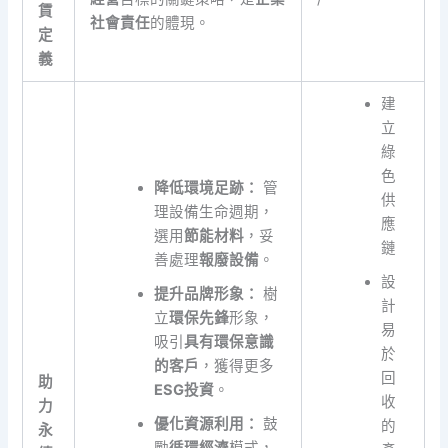
賃
社會責任
的體現。
定
義
建
立
綠
色
降低環境足跡：
管
供
理設備生命週期，
應
選用
節能材料
，妥
鏈
善處理
報廢設備
。
設
提升品牌形象：
樹
計
立
環保先鋒
形象，
易
吸引
具有環保意識
於
的客戶
，獲得更多
回
助
ESG投資
。
收
力
優化資源利用：
鼓
的
永
勵
循環經濟
模式，