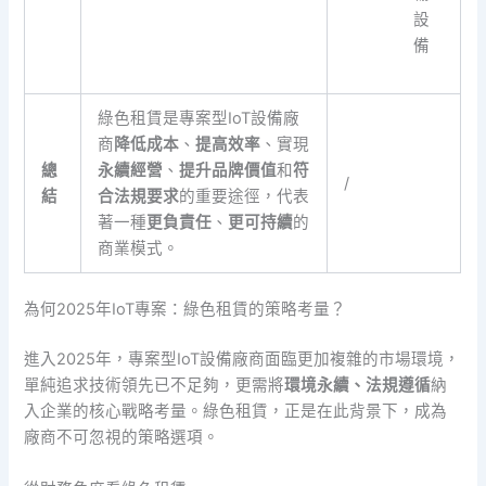
設
備
綠色租賃是專案型IoT設備廠
商
降低成本
、
提高效率
、實現
總
永續經營
、
提升品牌價值
和
符
/
結
合法規要求
的重要途徑，代表
著一種
更負責任
、
更可持續
的
商業模式。
為何2025年IoT專案：綠色租賃的策略考量？
進入2025年，專案型IoT設備廠商面臨更加複雜的市場環境，
單純追求技術領先已不足夠，更需將
環境永續、法規遵循
納
入企業的核心戰略考量。綠色租賃，正是在此背景下，成為
廠商不可忽視的策略選項。