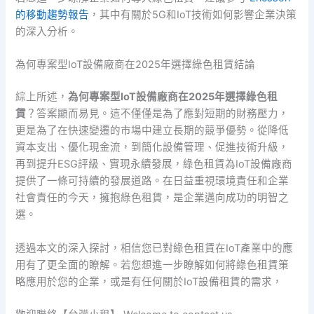
的移動趨勢報告
，其中有關於5G和IoT技術如何影響企業決策
的深入分析。
為何專案型IoT設備廠商在2025年選擇綠色租賃結論
綜上所述，
為何專案型IoT設備廠商在2025年選擇綠色租
賃
？答案顯而易見。這不僅僅是為了應對短期的財務壓力，
更是為了在快速變遷的市場中建立長期的競爭優勢。從降低
資本支出、優化現金流，到簡化設備管理、促進技術升級，
再到提升ESG評級、實現永續發展，綠色租賃為IoT設備廠商
提供了一條可持續的發展道路。在日益重視環境責任和企業
社會責任的今天，擁抱綠色租賃，是企業邁向成功的明智之
選。
透過本文的深入探討，相信您已對綠色租賃在IoT產業中的應
用有了更全面的瞭解。若您想進一步瞭解如何將綠色租賃策
略應用於您的企業，或是有任何關於IoT設備租賃的需求，