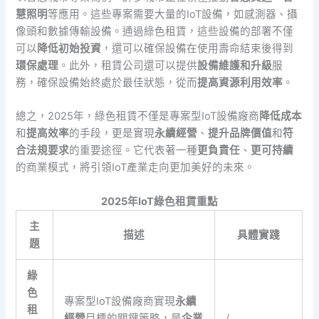
慧照明
等應用。這些專案需要大量的IoT設備，如感測器、攝
像頭和數據傳輸設備。通過綠色租賃，這些設備的部署不僅
可以
降低初始投資
，還可以確保設備在使用壽命結束後得到
環保處理
。此外，租賃公司還可以提供
設備維護和升級
服
務，確保設備始終處於最佳狀態，從而
提高資源利用效率
。
總之，2025年，綠色租賃不僅是專案型IoT設備廠商
降低成本
和
提高效率
的手段，更是實現
永續經營
、
提升品牌價值
和
符
合法規要求
的重要途徑。它代表著一種
更負責任
、
更可持續
的商業模式，將引領IoT產業走向更加美好的未來。
2025年IoT綠色租賃重點
主
描述
具體實踐
題
綠
色
專案型IoT設備廠商實現
永續
租
經營
目標的關鍵策略，是
企業
/