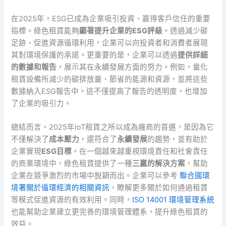
在2025年，ESG已成為企業吸引投資、贏得客戶信任的重要
指標。綠色租賃能夠
顯著提升企業的ESG評級
。透過減少碳
足跡、促進資源循環利用，企業可以向投資者和消費者展現
其對環境保護的承諾。更重要的是，企業可以透過
提供詳細
的數據和報告
，展示其在永續發展方面的努力。例如，量化
租賃設備所減少的碳排放量、節省的能源和資源，並將這些
數據納入ESG報告中。這不僅提高了報告的透明度，也增加
了企業的吸引力。
總結而言，2025年IoT租賃之所以成為廠商的首選，是因為它
不僅解決了
成本壓力
，還符合了
永續發展
的趨勢，並有助於
企業實現
ESG目標
。在一個越來越重視環境責任和社會責任
的商業環境中，綠色租賃提供了一種
三贏的解決方案
，幫助
企業在競爭激烈的市場中脫穎而出。企業可以參考
聯合國環
境署關於循環經濟的相關資訊
，瞭解更多關於如何通過租賃
等模式促進資源的有效利用。同時，
ISO 14001 環境管理系統
也能幫助企業建立更完善的環境管理體系，提升綠色租賃的
效益。