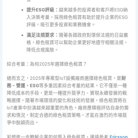
提升ESG評級：
越來越多的投資者和客戶將ESG納
入決策考量，採用綠色租賃有助於提升企業的ESG
評級，吸引更多投資和業務機會。
滿足法規要求：
隨著各國政府對環保法規的日益嚴
格，綠色租賃可以幫助企業更好地遵守相關法規，
降低合規風險。
綜合考量：為何2025年選擇綠色租賃？
總而言之，2025年專案型IoT設備廠商選擇綠色租賃，是
財
務、營運、ESG
等多重因素綜合考量的結果。它不僅是一種
降低成本的手段，更是一種提升競爭力、實現永續發展的戰
略選擇。隨著市場環境的變化和技術的發展，綠色租賃將在
IoT產業中扮演越來越重要的角色。廠商應積極評估自身的需
求和情況，制定合適的綠色租賃策略，才能在激烈的市場競
爭中脫穎而出。
若想進一步瞭解企業如何導入綠色租賃，建議參考
Ericsson