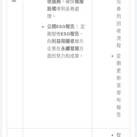
收服務
，確保
報廢
完
設備
得到妥善處
善
理。
的
回
公開ESG報告：
定
收
期發佈
ESG報告
，
流
向
利益相關者
展示
程
企業在
永續發展
方
面的努力和成果。
定
期
更
新
並
發
布
報
告
智