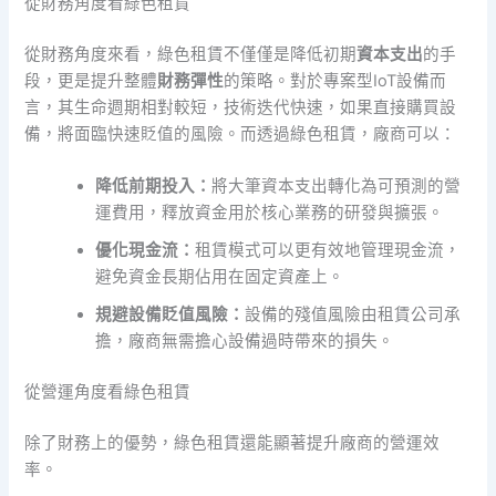
從財務角度看綠色租賃
從財務角度來看，綠色租賃不僅僅是降低初期
資本支出
的手
段，更是提升整體
財務彈性
的策略。對於專案型IoT設備而
言，其生命週期相對較短，技術迭代快速，如果直接購買設
備，將面臨快速貶值的風險。而透過綠色租賃，廠商可以：
降低前期投入：
將大筆資本支出轉化為可預測的營
運費用，釋放資金用於核心業務的研發與擴張。
優化現金流：
租賃模式可以更有效地管理現金流，
避免資金長期佔用在固定資產上。
規避設備貶值風險：
設備的殘值風險由租賃公司承
擔，廠商無需擔心設備過時帶來的損失。
從營運角度看綠色租賃
除了財務上的優勢，綠色租賃還能顯著提升廠商的營運效
率。