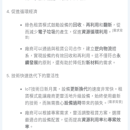
4. 促進循環經濟
綠色租賃模式鼓勵設備的
回收
、
再利用
和
翻新
，從
[需求背
而減少
電子垃圾
的產生，促進
資源循環利用
。
景]
廠商可以通過與租賃公司合作，建立
逆向物流
體
系，實現設備的有效回收和再利用。這不僅符合
永
續發展
的原則，還有助於降低對
新材料
的需求。
5. 技術快速迭代下的靈活性
IoT技術日新月異，設備
更新換代
的速度非常快。租
賃模式能讓廠商更靈活地升級設備，始終使用最新
[需求背景]
的技術，而無需擔心
設備過時
帶來的損失。
廠商可以根據專案需求，靈活調整租賃方案，選擇
最適合的設備配置，從而提高
資源利用率
和
專案效
率
。