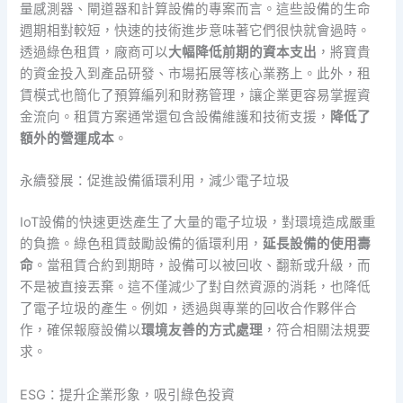
量感測器、閘道器和計算設備的專案而言。這些設備的生命
週期相對較短，快速的技術進步意味著它們很快就會過時。
透過綠色租賃，廠商可以
大幅降低前期的資本支出
，將寶貴
的資金投入到產品研發、市場拓展等核心業務上。此外，租
賃模式也簡化了預算編列和財務管理，讓企業更容易掌握資
金流向。租賃方案通常還包含設備維護和技術支援，
降低了
額外的營運成本
。
永續發展：促進設備循環利用，減少電子垃圾
IoT設備的快速更迭產生了大量的電子垃圾，對環境造成嚴重
的負擔。綠色租賃鼓勵設備的循環利用，
延長設備的使用壽
命
。當租賃合約到期時，設備可以被回收、翻新或升級，而
不是被直接丟棄。這不僅減少了對自然資源的消耗，也降低
了電子垃圾的產生。例如，透過與專業的回收合作夥伴合
作，確保報廢設備以
環境友善的方式處理
，符合相關法規要
求。
ESG：提升企業形象，吸引綠色投資