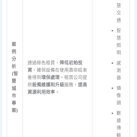
慧
交
通
智
慧
案
照
例
明
分
通過綠色租賃，
降低初始投
感
析
資
，確保設備在使用壽命結束
測
(智
後得到
環保處理
。租賃公司提
器
慧
供
設備維護和升級
服務，
提高
攝
城
資源利用效率
。
像
市
頭
專
案)
數
據
傳
輸