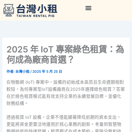
跳
至
主
要
內
容
2025 年 IoT 專案綠色租賃：為
何成為廠商首選？
作者:
台灣小租
/
2025 年 5 月 25 日
在物聯網 (IoT) 專案中，設備的初始成本高昂且生命週期相對
較短，為何專案型IoT設備廠商在2025年選擇綠色租賃？答案
在於綠色租賃模式能有效支持企業的永續發展目標，並優化
財務結構。
透過租賃 IoT 設備，企業不僅能顯著降低前期的資本支出，
更能將資金更靈活地運用於核心業務的創新。考量到智慧物
聯網技術的快速發展，租賃模式在成本節約、風險分散和技