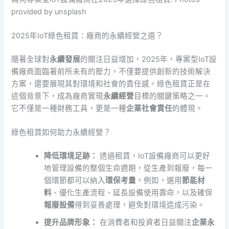
provided by unsplash
2025年IoT綠色租賃：廠商的永續經營之道？
隨著全球對
永續發展
的關注日益增加，2025年，專案型IoT設
備廠商面臨著前所未有的壓力，不僅要提供創新的技術解決
方案，還要展現其對環境和社會的責任感。綠色租賃正是在
這個背景下，成為廠商實現
永續經營
目標的關鍵策略之一。
它不僅是一種財務工具，更是一種
企業社會責任
的體現。
綠色租賃如何助力永續經營？
降低環境足跡：
透過租賃，IoT設備廠商可以更好
地管理設備的整個生命週期，從生產到報廢，每一
個環節都可以納入
環保考量
。例如，選用
節能材
料
、優化生產流程、延長設備使用壽命，以及確保
報廢設備
得到妥善處理，避免對環境造成污染。
提升品牌形象：
在消費者和投資者日益關注
企業永