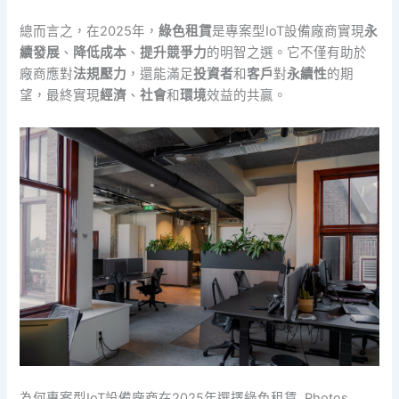
總而言之，在2025年，
綠色租賃
是專案型IoT設備廠商實現
永
續發展
、
降低成本
、
提升競爭力
的明智之選。它不僅有助於
廠商應對
法規壓力
，還能滿足
投資者
和
客戶
對
永續性
的期
望，最終實現
經濟
、
社會
和
環境
效益的共贏。
為何專案型IoT設備廠商在2025年選擇綠色租賃. Photos