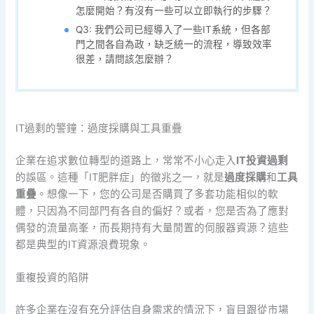
怎麼開始？有沒有一些可以立即執行的步驟？
Q3: 我們公司已經導入了一些IT系統，但各部
門之間各自為政，缺乏統一的流程，導致效率
很差，請問該怎麼辦？
IT過剩的警鐘：過度採購與工具重疊
企業在追求數位轉型的道路上，常常不小心走入
IT投資過剩
的誤區。這種「IT肥胖症」的徵兆之一，就是
過度採購
和
工具
重疊
。想像一下，您的公司是否購買了多套功能相似的軟
體，只因為不同部門有各自的偏好？或者，您是否為了應對
偶發的流量高峯，而長期持有大量閒置的伺服器資源？這些
都是典型的IT資源浪費現象。
重複投資的陷阱
許多企業在沒有充分評估自身需求的情況下，盲目跟從市場