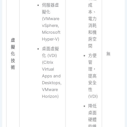
伺服器虛
成
擬化
本、
(VMware
電力
vSphere,
消耗
Microsoft
和機
Hyper-V)
房空
虛
間
擬
桌面虛擬
化
無
化 (VDI)
方便
技
(Citrix
管
術
Virtual
理，
Apps and
提高
Desktops,
安全
VMware
性
Horizon)
(VDI)
降低
桌面
硬體
的維