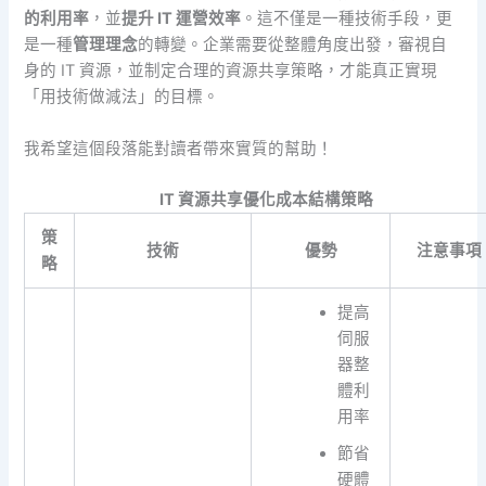
的利用率
，並
提升 IT 運營效率
。這不僅是一種技術手段，更
是一種
管理理念
的轉變。企業需要從整體角度出發，審視自
身的 IT 資源，並制定合理的資源共享策略，才能真正實現
「用技術做減法」的目標。
我希望這個段落能對讀者帶來實質的幫助！
IT 資源共享優化成本結構策略
策
技術
優勢
注意事項
略
提高
伺服
器整
體利
用率
節省
硬體