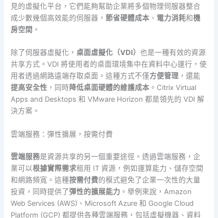
見的虛擬化平台，它們能夠幫助企業將多個物理伺服器整合
成少數幾個高效能的伺服器，
節省硬體成本
、
電力消耗
和
機
房空間
。
除了伺服器虛擬化，
桌面虛擬化（VDI）
也是一種有效的資源
共享方式。VDI 將使用者的桌面環境集中在資料中心運行，使
用者透過網路遠端存取桌面。這種方式不僅
方便管理
，還能
提高安全性
，同時
降低桌面硬體的維護成本
。Citrix Virtual
Apps and Desktops 和 VMware Horizon 都是領先的 VDI 解
決方案。
雲端服務：彈性擴展，按需付費
雲端服務
是資源共享的另一個重要途徑。透過雲端服務，企
業可以
根據實際需求
租用 IT 資源，例如運算能力、儲存空間
和網路頻寬。這種
按需付費
的模式避免了企業一次性的大量
投資，同時提供了
彈性的擴展能力
。舉例來說，Amazon
Web Services (AWS)、Microsoft Azure 和 Google Cloud
Platform (GCP) 都提供各種雲端服務，包括虛擬機器、資料