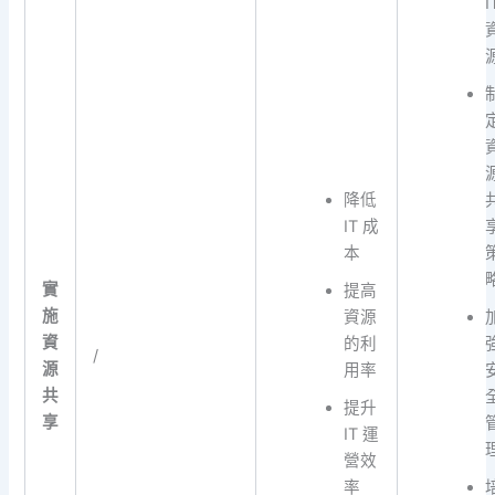
I
降低
IT 成
本
實
提高
施
資源
資
的利
/
源
用率
共
提升
享
IT 運
營效
率