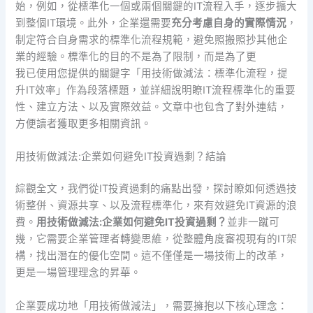
始，例如，從標準化一個或兩個關鍵的IT流程入手，逐步擴大
到整個IT環境。此外，企業還需要
充分考慮自身的實際情況
，
制定符合自身需求的標準化流程規範，避免照搬照抄其他企
業的經驗。標準化的目的不是為了限制，而是為了更
我已使用您提供的關鍵字「用技術做減法：標準化流程，提
升IT效率」作為段落標題，並詳細說明瞭IT流程標準化的重要
性、建立方法、以及實際效益。文章中也包含了對外連結，
方便讀者獲取更多相關資訊。
用技術做減法:企業如何避免IT投資過剩？結論
綜觀全文，我們從IT投資過剩的痛點出發，探討瞭如何透過技
術整併、資源共享、以及流程標準化，來有效避免IT資源的浪
費。
用技術做減法:企業如何避免IT投資過剩？
並非一蹴可
幾，它需要企業管理者轉變思維，從整體角度審視現有的IT架
構，找出潛在的優化空間。這不僅僅是一場技術上的改革，
更是一場管理理念的昇華。
企業要成功地「用技術做減法」，需要擁抱以下核心理念：