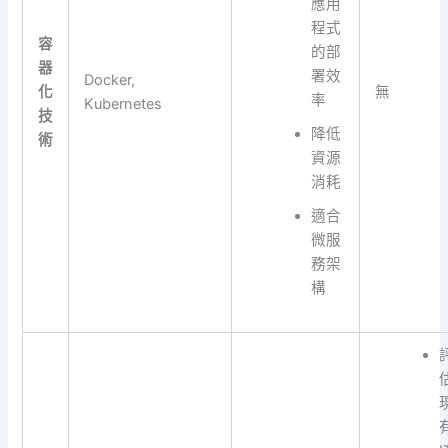
應用
程式
容
的部
器
署效
Docker,
化
無
率
Kubernetes
技
降低
術
資源
消耗
適合
微服
務架
構