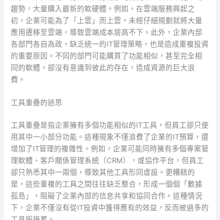
趨勢，大量購入最新的軟硬體。例如，在雲端服務興起之
初，企業可能為了「上雲」而上雲，未經仔細規劃就將大量
應用遷移至雲端，導致雲端成本居高不下。此外，企業內部
各部門各自為政，缺乏統一的IT管理策略，也是造成重複投資
的重要原因。不同的部門可能購買了功能相似，甚至完全相
同的軟體，卻沒有意識到彼此的存在，造成資源的巨大浪
費。
工具重疊的迷思
工具重疊是指企業擁有多個功能相似的IT工具，但員工卻只使
用其中一小部分功能。這種現象不僅浪費了企業的IT預算，還
增加了IT管理的複雜性。例如，企業可能同時擁有多個專案管
理軟體、客戶關係管理系統（CRM），或協作平台，但員工
卻只熟悉其中一兩個，導致其他工具形同虛設。更糟糕的
是，這些重複的工具之間往往缺乏整合，形成一個個「數據
孤島」，阻礙了企業內部的信息共享和協同合作。這種情況
下，企業不僅沒有從IT投資中獲得應有的效益，反而被過多的
工具所拖累。