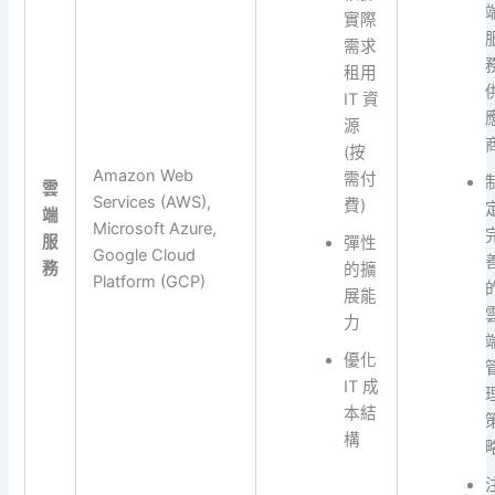
實際
需求
租用
IT 資
源
(按
Amazon Web
需付
雲
Services (AWS),
費)
端
Microsoft Azure,
服
彈性
Google Cloud
務
的擴
Platform (GCP)
展能
力
優化
IT 成
本結
構