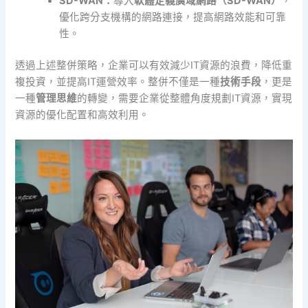
SD-WAN：
導入
軟體定義廣域網路（SD-WAN）
，
優化跨分支機構的網路連接，提高網路效能和可靠
性。
透過上述整併策略，企業可以有效減少IT資源的浪費，降低重
複投資，並提高IT運營效率。整併不僅是一種
技術手段
，更是
一種
管理思維
的轉變，需要企業從整體角度規劃IT資源，實現
資源的優化配置和高效利用。