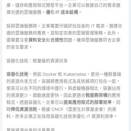
庫、儲存和應用程式開發平台。企業可以根據自己的需求選
擇合適的雲端服務，
優化 IT 成本結構
。
採用雲端服務時，企業需要仔細評估自身的 IT 需求，選擇合
適的雲端服務供應商，並制定完善的雲端管理策略。此外，
還需要注意
資料安全
和
合規性
問題，確保雲端服務符合企業
的安全要求。
容器化技術：輕量級的資源共享
容器化技術
，例如 Docker 和 Kubernetes，是另一種輕量級
的資源共享方式。容器將應用程式及其依賴項打包在一起，
使其可以在不同的環境中運行。與虛擬機器相比，容器佔用
的資源更少，啟動速度更快，因此更適合
微服務架構
的應用
程式。透過容器化，企業可以
提高應用程式的部署效率
，同
時
降低資源消耗
。根據 CNCF（雲原生計算基金會）的資
料，許多企業正在採用容器化技術來優化 IT 資源利用率。
實施資源共享的注意事項