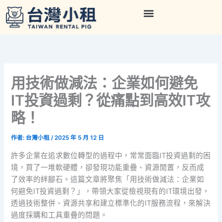
跳
至
主
要
內
容
用技術做減法：企業如何避免
IT投資過剩？從痛點到高效IT攻
略！
作者:
台灣小租
/
2025 年 5 月 12 日
許多企業在追求數位轉型的過程中，常常面臨IT投資過剩的困
境，買了一堆軟硬體，卻發現功能重疊、資源閒置，反而成
了效率的絆腳石。這篇文章將聚焦「用技術做減法：企業如
何避免IT投資過剩？」，帶領大家從檢視現有的IT環境出發，
透過技術整併、資源共享和建立標準化的IT服務流程，來解決
過度採購和工具重疊的問題。