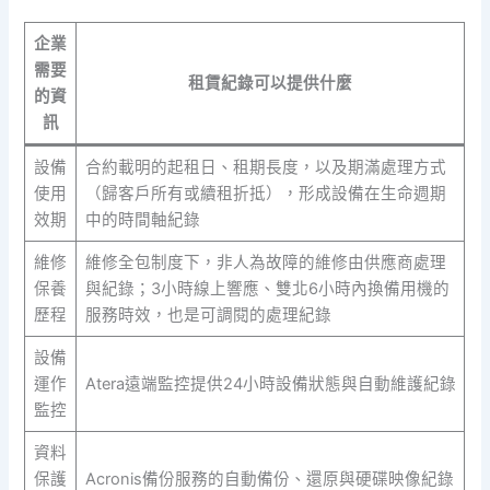
企業
需要
租賃紀錄可以提供什麼
的資
訊
設備
合約載明的起租日、租期長度，以及期滿處理方式
使用
（歸客戶所有或續租折抵），形成設備在生命週期
效期
中的時間軸紀錄
維修
維修全包制度下，非人為故障的維修由供應商處理
保養
與紀錄；3小時線上響應、雙北6小時內換備用機的
歷程
服務時效，也是可調閱的處理紀錄
設備
運作
Atera遠端監控提供24小時設備狀態與自動維護紀錄
監控
資料
保護
Acronis備份服務的自動備份、還原與硬碟映像紀錄