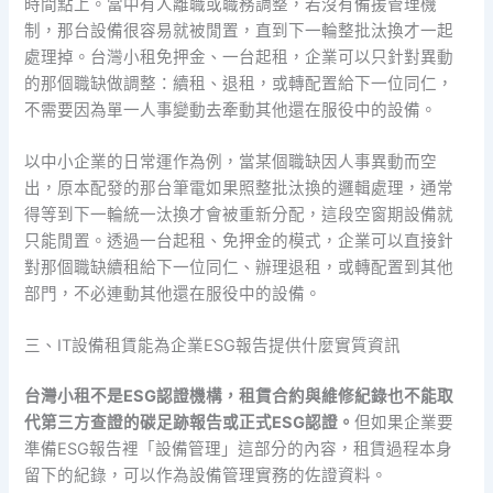
時間點上。當中有人離職或職務調整，若沒有備援管理機
制，那台設備很容易就被閒置，直到下一輪整批汰換才一起
處理掉。台灣小租免押金、一台起租，企業可以只針對異動
的那個職缺做調整：續租、退租，或轉配置給下一位同仁，
不需要因為單一人事變動去牽動其他還在服役中的設備。
以中小企業的日常運作為例，當某個職缺因人事異動而空
出，原本配發的那台筆電如果照整批汰換的邏輯處理，通常
得等到下一輪統一汰換才會被重新分配，這段空窗期設備就
只能閒置。透過一台起租、免押金的模式，企業可以直接針
對那個職缺續租給下一位同仁、辦理退租，或轉配置到其他
部門，不必連動其他還在服役中的設備。
三、IT設備租賃能為企業ESG報告提供什麼實質資訊
台灣小租不是ESG認證機構，租賃合約與維修紀錄也不能取
代第三方查證的碳足跡報告或正式ESG認證。
但如果企業要
準備ESG報告裡「設備管理」這部分的內容，租賃過程本身
留下的紀錄，可以作為設備管理實務的佐證資料。