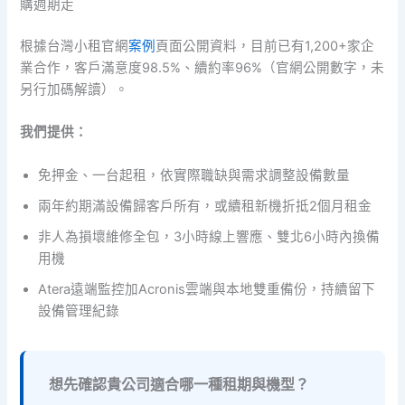
購週期走
根據台灣小租官網
案例
頁面公開資料，目前已有1,200+家企
業合作，客戶滿意度98.5%、續約率96%（官網公開數字，未
另行加碼解讀）。
我們提供：
免押金、一台起租，依實際職缺與需求調整設備數量
兩年約期滿設備歸客戶所有，或續租新機折抵2個月租金
非人為損壞維修全包，3小時線上響應、雙北6小時內換備
用機
Atera遠端監控加Acronis雲端與本地雙重備份，持續留下
設備管理紀錄
想先確認貴公司適合哪一種租期與機型？