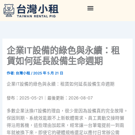
跳
至
主
要
內
容
企業IT設備的綠色與永續：租
賃如何延長設備生命週期
作者:
台灣小租
/
2025 年 5 月 21 日
企業IT設備的綠色與永續：租賃如何延長設備生命週期
發布：2025-05-21｜最後更新：2026-08-07
多數企業汰換IT設備的理由，很少是因為設備真的完全故障。
保固到期、系統效能跟不上新軟體需求、員工異動交接時懶
得沿用舊機，這些理由加起來，經常讓一台筆電提前一到兩
年就被換下來，即使它的硬體規格還足以應付日常辦公需