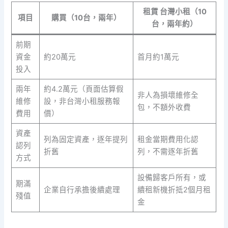
租賃 台灣小租（10
項目
購買（10台，兩年）
台，兩年約）
前期
資金
約20萬元
首月約1萬元
投入
兩年
約4.2萬元（頁面估算假
非人為損壞維修全
維修
設，非台灣小租服務報
包，不額外收費
費用
價）
資產
列為固定資產，逐年提列
租金當期費用化認
認列
折舊
列，不需逐年折舊
方式
設備歸客戶所有，或
期滿
企業自行承擔後續處理
續租新機折抵2個月租
殘值
金