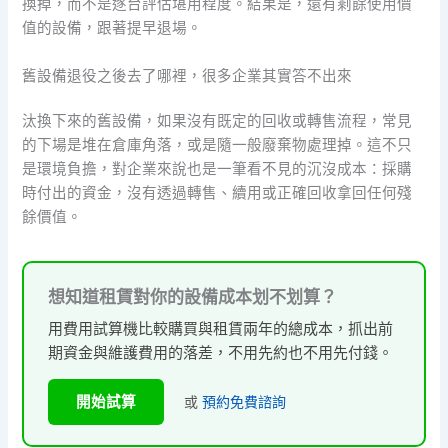
換掉，而不是逐台評估堪用程度。結果是，還有剩餘使用價
值的設備，跟著提早退場。
舊設備退役之後去了哪裡，很多企業其實答不出來
汰換下來的舊設備，如果沒有既定的回收或轉售流程，常見
的下場是堆在倉庫角落，或是隨一般廢棄物處理掉。這不只
是環境負擔，對企業來說也是一筆看不見的沉沒成本：採購
時付出的資金，沒有透過轉售、續用或正確回收拿回任何殘
餘價值。
想知道租賃對你的設備成本划不划算？
用費用試算機比較購買與租賃兩年的總成本，抓出前
期資金與維護費用的落差，不用先約也不用先付錢。
開始試算
或
預約免費諮詢