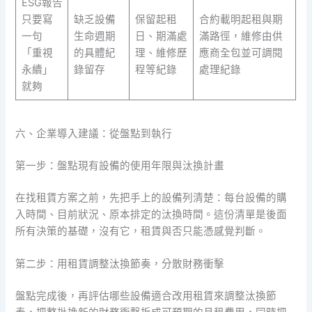
ESG報告
只要寫
缺乏設備
保留起租
合約載明起租與期
一句
生命週期
日、期滿處
滿路徑，維修由供
「重視
的具體紀
理、維修歷
應商全包並可調閱
永續」
錄留存
程等紀錄
處理紀錄
就夠
六、企業導入建議：從盤點到執行
第一步：盤點現有設備的使用年限與汰換計畫
在找租賃方案之前，先把手上的設備列清楚：每台設備的購
入時間、目前狀況、原本排定的汰換時間。這份清單是後面
所有決策的基礎，沒有它，租賃與否只能憑感覺判斷。
第二步：用租賃調整汰換節奏，分散財務衝擊
盤點完成後，再評估哪些設備適合改用租賃來調整汰換節