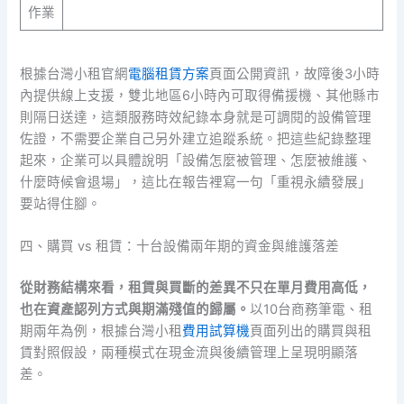
作業
根據台灣小租官網
電腦租賃方案
頁面公開資訊，故障後3小時
內提供線上支援，雙北地區6小時內可取得備援機、其他縣市
則隔日送達，這類服務時效紀錄本身就是可調閱的設備管理
佐證，不需要企業自己另外建立追蹤系統。把這些紀錄整理
起來，企業可以具體說明「設備怎麼被管理、怎麼被維護、
什麼時候會退場」，這比在報告裡寫一句「重視永續發展」
要站得住腳。
四、購買 vs 租賃：十台設備兩年期的資金與維護落差
從財務結構來看，租賃與買斷的差異不只在單月費用高低，
也在資產認列方式與期滿殘值的歸屬。
以10台商務筆電、租
期兩年為例，根據台灣小租
費用試算機
頁面列出的購買與租
賃對照假設，兩種模式在現金流與後續管理上呈現明顯落
差。