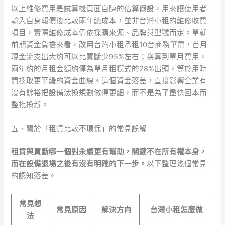
以上維修費用是試算機頁面自陳的估算假設，用來讓使用者
輸入自身報價後比較兩年總成本，並非台灣小租的維修收費
項目，實際維修成本仍依採購來源、品牌與型號而定。單就
前期資金負擔來看，改用台灣小租承租10台商務筆電，首月
現金流支出大約可以比買斷少95%左右；换算到單月費用，
兩年約的月租金額約僅為單月租模式的28%出頭，等於用時
間換取更平緩的資金曲線。這個資金落差，直接影響企業有
沒有餘裕把設備汰換規劃做得更細，而不是為了盡快回本而
整批換新。
五、關於「租賃比較不環保」的常見誤解
租賃與買斷哪一個對永續更有幫助，關鍵不在所有權本身，
而在設備退場之後有沒有明確的下一步。
以下整理幾個常見
的認知落差。
常見想
常見原因
解決方向
台灣小租怎麼做
法