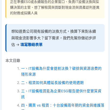
正在準備ESG或永續報告的企業窗口、負責IT設備汰換與採
購決策的主管、想了解租賃與買斷對現金流與資產認列差異
的財務或採購人員
想知道貴公司現有設備的汰換方式，換算下來對永續
與現金流影響多大？留下需求，我們先幫你做初步評
估 →
填寫聯絡表單
本文目錄
一、IT設備為什麼會提前汰換？碳排與資源浪費的
隱形來源
二、租賃如何具體延長設備的使用週期
三、IT設備租賃能為企業ESG報告提供什麼實質資
訊
四、購買 vs 租賃：十台設備兩年期的資金與維護落