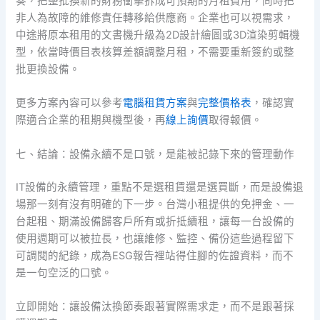
奏，把整批換新的財務衝擊拆成可預期的月租費用，同時把
非人為故障的維修責任轉移給供應商。企業也可以視需求，
中途將原本租用的文書機升級為2D設計繪圖或3D渲染剪輯機
型，依當時價目表核算差額調整月租，不需要重新簽約或整
批更換設備。
更多方案內容可以參考
電腦租賃方案
與
完整價格表
，確認實
際適合企業的租期與機型後，再
線上詢價
取得報價。
七、結論：設備永續不是口號，是能被記錄下來的管理動作
IT設備的永續管理，重點不是選租賃還是選買斷，而是設備退
場那一刻有沒有明確的下一步。台灣小租提供的免押金、一
台起租、期滿設備歸客戶所有或折抵續租，讓每一台設備的
使用週期可以被拉長，也讓維修、監控、備份這些過程留下
可調閱的紀錄，成為ESG報告裡站得住腳的佐證資料，而不
是一句空泛的口號。
立即開始：讓設備汰換節奏跟著實際需求走，而不是跟著採