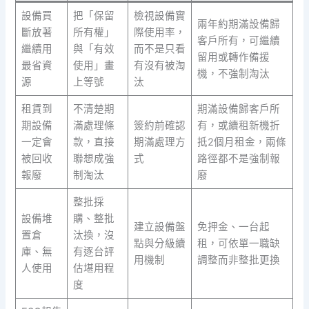
設備買
把「保留
檢視設備實
兩年約期滿設備歸
斷放著
所有權」
際使用率，
客戶所有，可繼續
繼續用
與「有效
而不是只看
留用或轉作備援
最省資
使用」畫
有沒有被淘
機，不強制淘汰
源
上等號
汰
租賃到
不清楚期
期滿設備歸客戶所
期設備
滿處理條
簽約前確認
有，或續租新機折
一定會
款，直接
期滿處理方
抵2個月租金，兩條
被回收
聯想成強
式
路徑都不是強制報
報廢
制淘汰
廢
整批採
設備堆
購、整批
建立設備盤
免押金、一台起
置倉
汰換，沒
點與分級續
租，可依單一職缺
庫、無
有逐台評
用機制
調整而非整批更換
人使用
估堪用程
度