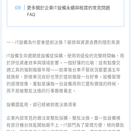
更多關於企業IT設備永續與租賃的常見問題
FAQ
一、IT設備為什麼會提前汰換？碳排與資源浪費的隱形來源
IT設備生命週期是設備從採購、使用到退役的完整時間軸，用
於評估資產效率與環境影響。一個好懂的比喻：這有點像交
通工具的強制報廢年限——如果每台車不管狀況都要滿五年
就換新，即使車況良好也等於提前報廢一台好車。設備管理
的道理很像，重點是讓每一台設備用到它還有價值的時候，
而不是被整批汰換的行事曆推著走。
設備還能用，卻已經被排進汰換清單
企業內部常見的做法是整批採購、整批汰換。當一批設備裡
有部分機台效能開始跟不上，IT部門為了管理方便，傾向整批