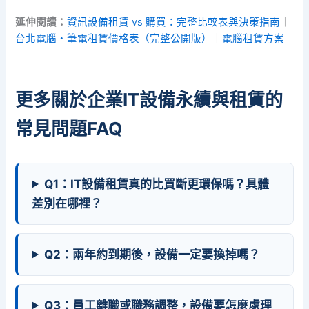
延伸閱讀：
資訊設備租賃 vs 購買：完整比較表與決策指南
｜
台北電腦・筆電租賃價格表（完整公開版）
｜
電腦租賃方案
更多關於企業IT設備永續與租賃的
常見問題FAQ
Q1：IT設備租賃真的比買斷更環保嗎？具體
差別在哪裡？
Q2：兩年約到期後，設備一定要換掉嗎？
Q3：員工離職或職務調整，設備要怎麼處理