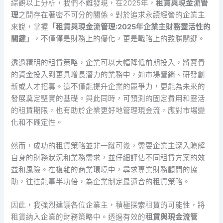
綜觀以上分析，我們不難發現，在2025年，
租賃與現金流管
理
之間存在著密不可分的關係。對於追求永續經營的企業主
來說，掌握
「租賃與現金流管理:2025年企業主財務靈活性的
關鍵」
，不僅僅是財務上的優化，更是戰略上的致勝關鍵。
透過精明的租賃策略，企業可以大幅降低前期投入，將寶貴
的資金投入到更具增長潛力的業務中，如市場營銷、研發創
新或人才招募。這不僅能提升企業的競爭力，更能為未來的
發展奠定堅實的基礎。與此同時，可預測的固定費用和靈活
的租賃期限，也有助於企業更好地管理現金流，應對市場變
化和不確定性。
然而，成功的租賃策略並非一蹴可幾，需要企業主深入瞭解
自身的財務狀況和業務需求，並仔細評估不同租賃方案的效
益和風險。在複雜的商業環境中，尋求專業財務顧問的協
助，往往能事半功倍，為企業制定最適合的租賃策略。
因此，我強烈建議各位企業主，積極探索租賃的可能性，將
租賃納入企業的財務策略中。透過有效的
租賃與現金流管