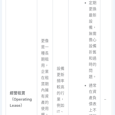
定期
更換
最新
設
備，
無需
擔心
更像
設備
是一
折舊
種長
和過
期租
時的
用，
設備
問
企業
更新
題。
在租
頻率
賃期
通常
較高
內擁
在資
經營租賃
的行
有資
產負
（Operating
業，
–
產的
債表
Lease）
例如
使用
上不
IT、
權，