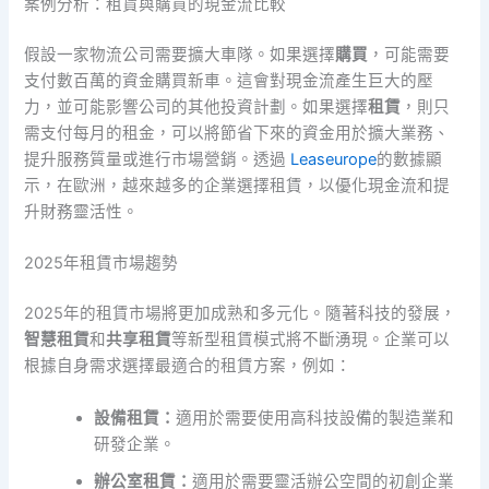
案例分析：租賃與購買的現金流比較
假設一家物流公司需要擴大車隊。如果選擇
購買
，可能需要
支付數百萬的資金購買新車。這會對現金流產生巨大的壓
力，並可能影響公司的其他投資計劃。如果選擇
租賃
，則只
需支付每月的租金，可以將節省下來的資金用於擴大業務、
提升服務質量或進行市場營銷。透過
Leaseurope
的數據顯
示，在歐洲，越來越多的企業選擇租賃，以優化現金流和提
升財務靈活性。
2025年租賃市場趨勢
2025年的租賃市場將更加成熟和多元化。隨著科技的發展，
智慧租賃
和
共享租賃
等新型租賃模式將不斷湧現。企業可以
根據自身需求選擇最適合的租賃方案，例如：
設備租賃：
適用於需要使用高科技設備的製造業和
研發企業。
辦公室租賃：
適用於需要靈活辦公空間的初創企業