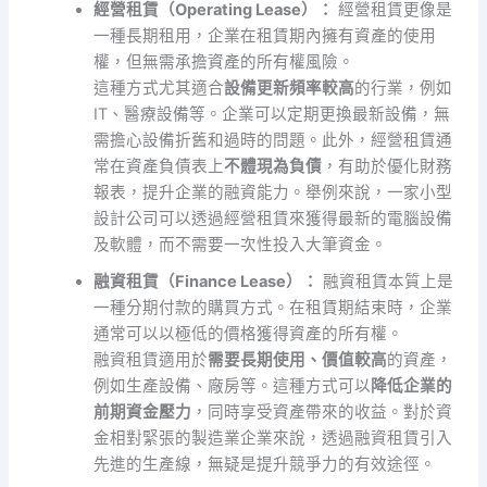
經營租賃（Operating Lease）：
經營租賃更像是
一種長期租用，企業在租賃期內擁有資產的使用
權，但無需承擔資產的所有權風險。
這種方式尤其適合
設備更新頻率較高
的行業，例如
IT、醫療設備等。企業可以定期更換最新設備，無
需擔心設備折舊和過時的問題。此外，經營租賃通
常在資產負債表上
不體現為負債
，有助於優化財務
報表，提升企業的融資能力。舉例來說，一家小型
設計公司可以透過經營租賃來獲得最新的電腦設備
及軟體，而不需要一次性投入大筆資金。
融資租賃（Finance Lease）：
融資租賃本質上是
一種分期付款的購買方式。在租賃期結束時，企業
通常可以以極低的價格獲得資產的所有權。
融資租賃適用於
需要長期使用、價值較高
的資產，
例如生產設備、廠房等。這種方式可以
降低企業的
前期資金壓力
，同時享受資產帶來的收益。對於資
金相對緊張的製造業企業來說，透過融資租賃引入
先進的生產線，無疑是提升競爭力的有效途徑。