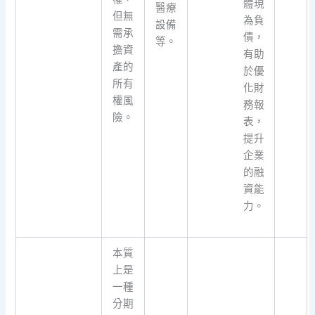
體現
醫療
但無
為負
設備
需承
債，
等。
擔資
有助
產的
於優
所有
化財
權風
務報
險。
表，
提升
企業
的融
資能
力。
本質
上是
一種
分期