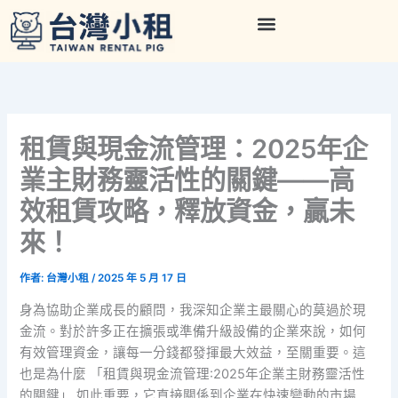
跳
至
主
要
內
容
租賃與現金流管理：2025年企
業主財務靈活性的關鍵——高
效租賃攻略，釋放資金，贏未
來！
作者:
台灣小租
/
2025 年 5 月 17 日
身為協助企業成長的顧問，我深知企業主最關心的莫過於現
金流。對於許多正在擴張或準備升級設備的企業來說，如何
有效管理資金，讓每一分錢都發揮最大效益，至關重要。這
也是為什麼 「租賃與現金流管理:2025年企業主財務靈活性
的關鍵」 如此重要，它直接關係到企業在快速變動的市場