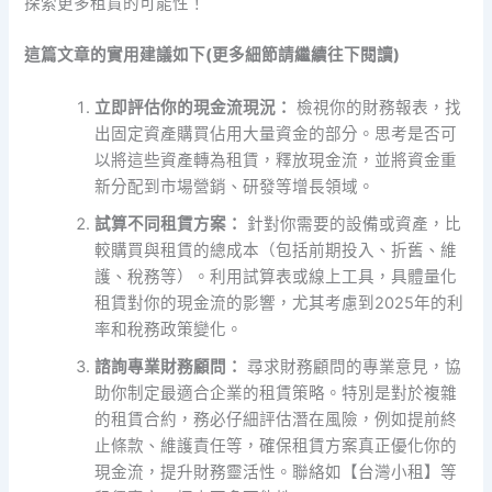
探索更多租賃的可能性！
這篇文章的實用建議如下(更多細節請繼續往下閱讀)
立即評估你的現金流現況：
檢視你的財務報表，找
出固定資產購買佔用大量資金的部分。思考是否可
以將這些資產轉為租賃，釋放現金流，並將資金重
新分配到市場營銷、研發等增長領域。
試算不同租賃方案：
針對你需要的設備或資產，比
較購買與租賃的總成本（包括前期投入、折舊、維
護、稅務等）。利用試算表或線上工具，具體量化
租賃對你的現金流的影響，尤其考慮到2025年的利
率和稅務政策變化。
諮詢專業財務顧問：
尋求財務顧問的專業意見，協
助你制定最適合企業的租賃策略。特別是對於複雜
的租賃合約，務必仔細評估潛在風險，例如提前終
止條款、維護責任等，確保租賃方案真正優化你的
現金流，提升財務靈活性。聯絡如【台灣小租】等