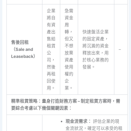
企業
急需
將自
資金
有資
周
產出
轉，
快速盤活企業
售給
但又
的固定資產，
售後回租
租賃
不想
將沉澱的資金
（Sale and
–
公
放棄
釋放出來，用
Leaseback）
司，
資產
於核心業務的
然後
使用
發展。
再租
權的
回使
企
用。
業。
精準租賃策略：量身打造財務方案 – 制定租賃方案時，需
要綜合考慮以下幾個關鍵因素：
現金流需求：
評估企業的現
金流狀況，確定可以承受的租