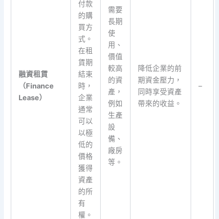
付款
需要
的購
長期
買方
使
式。
用、
在租
價值
賃期
較高
降低企業的前
融資租賃
結束
的資
期資金壓力，
（Finance
時，
–
產，
同時享受資產
Lease）
企業
例如
帶來的收益。
通常
生產
可以
設
以極
備、
低的
廠房
價格
等。
獲得
資產
的所
有
權。