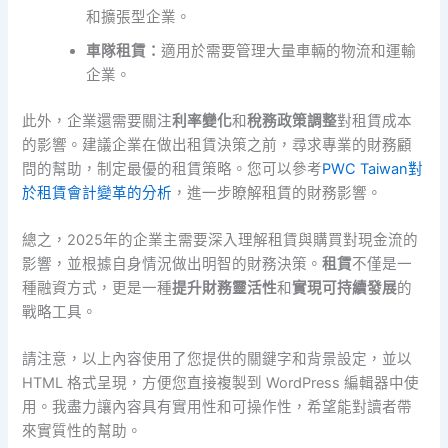
和擴張型企業。
車隊租賃：
適用於需要管理大量車輛的物流和運輸
企業。
此外，企業還需要關注
利率變化
和
稅務政策調整
對租賃成本
的影響。建議企業在做出租賃決策之前，尋求專業的財務顧
問的幫助，制定最優的租賃策略。您可以參考
PWC Taiwan對
於租賃會計變革的分析
，進一步瞭解租賃的財務影響。
總之，2025年的企業主需要深入理解租賃與購買對現金流的
影響，並根據自身情況做出明智的財務決策。
租賃
不僅是一
種融資方式，更是一種
提升財務靈活性
和
實現可持續發展
的
戰略工具。
請注意，以上內容使用了您提供的關鍵字和背景設定，並以
HTML 格式呈現，方便您直接複製到 WordPress 編輯器中使
用。我盡力讓內容具有實用性和可操作性，希望能對讀者帶
來實質性的幫助。