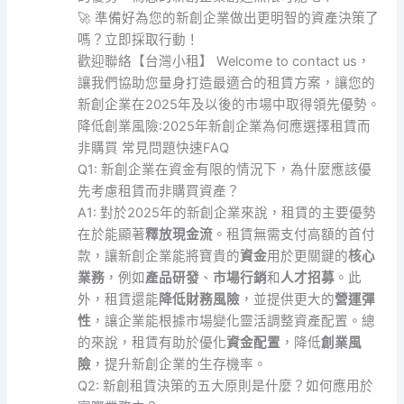
🚀 準備好為您的新創企業做出更明智的資產決策了
嗎？立即採取行動！
歡迎聯絡【台灣小租】 Welcome to contact us，
讓我們協助您量身打造最適合的租賃方案，讓您的
新創企業在2025年及以後的市場中取得領先優勢。
降低創業風險:2025年新創企業為何應選擇租賃而
非購買 常見問題快速FAQ
Q1: 新創企業在資金有限的情況下，為什麼應該優
先考慮租賃而非購買資產？
A1: 對於2025年的新創企業來說，租賃的主要優勢
在於能顯著
釋放現金流
。租賃無需支付高額的首付
款，讓新創企業能將寶貴的
資金
用於更關鍵的
核心
業務
，例如
產品研發
、
市場行銷
和
人才招募
。此
外，租賃還能
降低財務風險
，並提供更大的
營運彈
性
，讓企業能根據市場變化靈活調整資產配置。總
的來說，租賃有助於優化
資金配置
，降低
創業風
險
，提升新創企業的生存機率。
Q2: 新創租賃決策的五大原則是什麼？如何應用於