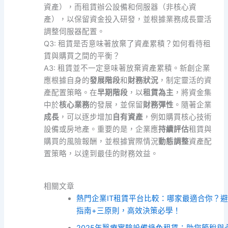
資產），而租賃辦公設備和伺服器（非核心資
產），以保留資金投入研發，並根據業務成長靈活
調整伺服器配置。
Q3: 租賃是否意味著放棄了資產累積？如何看待租
賃與購買之間的平衡？
A3: 租賃並不一定意味著放棄資產累積。新創企業
應根據自身的
發展階段
和
財務狀況
，制定靈活的資
產配置策略。在
早期階段
，以
租賃為主
，將資金集
中於
核心業務
的發展，並保留
財務彈性
。隨著企業
成長
，可以逐步增加
自有資產
，例如購買核心技術
設備或房地產。重要的是，企業應
持續評估
租賃與
購買的風險報酬，並根據實際情況
動態調整
資產配
置策略，以達到最佳的財務效益。
相關文章
熱門企業IT租賃平台比較：哪家最適合你？
指南+三原則，高效決策必學！
2025年醫療實驗設備綠色租賃：助您節稅與