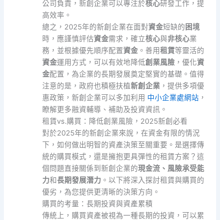
公司負責，新創企業可以專注於
核心
研發工作，提
高效率。
總之，2025年的新創企業在面對
資金
短缺的
困境
時，應謹慎評估
資金
需求，確立
核心
與
非核心
業
務，並根據優先順序配置
資金
。善用
租賃
等靈活的
資金
運用方式，可以有效地降低
創業風險
，優化
資
金
配置，為企業的長期發展奠定堅實的基礎。值得
注意的是，政府也積極扶植
新創企業
，提供多項優
惠政策，新創企業可以多加利用
中小企業處網站
，
瞭解更多融資輔導、補助及投資資訊。
租賃vs.購買：降低創業風險，2025新創必看
對於2025年的新創企業來說，在資金有限的情況
下，如何做出明智的資產決策至關重要。是選擇傳
統的購買模式，還是擁抱更具彈性的租賃方案？這
個問題直接關係到新創企業的
現金流、風險承受能
力
和
長期發展潛力
。以下將深入探討租賃與購買的
優劣，為您提供更清晰的決策方向。
購買的考量：長期投資與資產累積
傳統上，購買資產被視為一種長期的投資，可以累