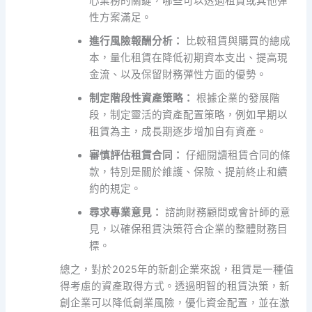
心業務的關鍵，哪些可以透過租賃或其他彈
性方案滿足。
進行風險報酬分析：
比較租賃與購買的總成
本，量化租賃在降低初期資本支出、提高現
金流、以及保留財務彈性方面的優勢。
制定階段性資產策略：
根據企業的發展階
段，制定靈活的資產配置策略，例如早期以
租賃為主，成長期逐步增加自有資產。
審慎評估租賃合同：
仔細閱讀租賃合同的條
款，特別是關於維護、保險、提前終止和續
約的規定。
尋求專業意見：
諮詢財務顧問或會計師的意
見，以確保租賃決策符合企業的整體財務目
標。
總之，對於2025年的新創企業來說，租賃是一種值
得考慮的資產取得方式。透過明智的租賃決策，新
創企業可以降低創業風險，優化資金配置，並在激