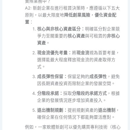
實際業務中？
A2: 新創企業在進行租賃決策時，應遵循以下五大
原則，以最大限度地
降低創業風險
，
優化資金配
置
：
核心與非核心資產區分：
明確區分對企業競
爭力至關重要的
核心資產
與可租賃的
非核心
資產
。
現金流優先考量：
將
現金流
視為首要考量，
選擇能最大程度釋放現金流的資產取得方
式。
成長彈性保留：
保留足夠的
成長彈性
，避免
因長期資產投資而限制企業的發展空間。
分階段承諾：
採取
分階段的承諾方式
，根據
企業的發展情況逐步增加資產投入。
退出機制規劃：
提前規劃資產的
退出機制
，
確保企業在任何情況下都能夠靈活應對。
例如，一家軟體新創可以優先購買專利技術（核心