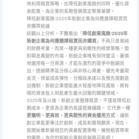
地利用租賃策略，在降低創業風險的同時，優化資
金配置，為企業的長期發展奠定堅實基礎。
降低創業風險:2025年新創企業為何應選擇租賃而
非購買結論
綜觀以上分析，不難看出「
降低創業風險:2025年
新創企業為何應選擇租賃而非購買
」不再只是單純
的財務考量，而是一種更具前瞻性的經營策略。面
對瞬息萬變的市場，新創企業唯有保持靈活、審慎
地運用每一分資源，才能在激烈的競爭中脫穎而
出。透過精準區分核心與非核心資產、優先考量現
金流、保留成長彈性、分階段承諾以及預先規劃退
出機制，新創企業便能最大程度地降低風險，將有
限的資金投入到能產生最大回報的關鍵領域。
2025年及以後，新創企業選擇租賃，不僅是降低初
期成本，更是為企業的長遠發展鋪路。 它代表一種
更聰明、更高效、更具韌性的資金運用方式
，讓新
創企業能更專注於創新、成長和實現願景。現在，
就開始重新審視您的資產配置策略，擁抱租賃帶來
的優勢，為您的新創企業創造無限可能吧！