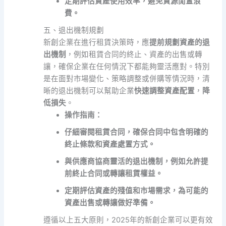
定期評估資產使用效率，避免資源閒置浪
費。
五、退出機制規劃
新創企業在進行租賃決策時，應
提前規劃資產的退
出機制
，例如租賃合同的終止、資產的出售或轉
讓，確保企業在任何情況下都能夠靈活應對。特別
是在面對市場變化、策略調整或併購等情況時，清
晰的退出機制可以幫助企業
快速調整資產配置
，
降
低損失
。
操作指南：
仔細審閱租賃合同，確保合同中包含明確的
終止條款和資產處置方式。
與供應商協商靈活的退出機制，例如允許提
前終止合同或轉讓租賃權益。
定期評估資產的殘值和市場需求，為可能的
資產出售或轉讓做好準備。
遵循以上五大原則，2025年的新創企業可以更有效