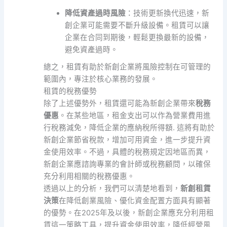
降低資產過時風險
：技術更新換代迅速，新
創企業可能需要不斷升級設備。租賃可以讓
企業在合同到期後，輕鬆更換最新的設備，
避免資產過時。
總之，租賃有助於新創企業將風險控制在可管理的
範圍內，專注於核心業務的發展。
租賃的稅務優勢
除了上述優勢外，租賃還可能為新創企業帶來
稅務
優惠
。在某些地區，租金支出可以作為營業費用進
行稅務減免，降低企業的應納稅所得額. 這將有助於
新創企業節省稅款，增加可用資金，進一步提升資
金使用效率。不過，具體的稅務規定因地區而異，
新創企業應諮詢專業的會計師或稅務顧問，以確保
充分利用相關的稅務優惠。
透過以上的分析，我們可以清楚地看到，
新創租賃
決策
在降低創業風險、優化資金配置方面具有顯著
的優勢。在2025年及以後，新創企業應充分利用租
賃這一策略工具，提升資金使用效率，降低經營風