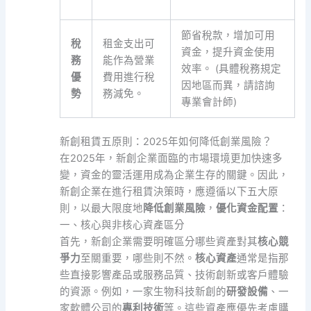
節省稅款，增加可用
稅
租金支出可
資金，提升資金使用
務
能作為營業
效率。 (具體稅務規定
優
費用進行稅
因地區而異，請諮詢
勢
務減免。
專業會計師)
新創租賃五原則：2025年如何降低創業風險？
在2025年，新創企業面臨的市場環境更加快速多
變，資金的靈活運用成為企業生存的關鍵。因此，
新創企業在進行租賃決策時，應遵循以下五大原
則，以最大限度地
降低創業風險
，
優化資金配置
：
一、核心與非核心資產區分
首先，新創企業需要明確區分哪些資產對其
核心競
爭力
至關重要，哪些則不然。
核心資產
通常是指那
些直接影響產品或服務品質、技術創新或客戶體驗
的資源。例如，一家生物科技新創的
研發設備
、一
家軟體公司的
專利技術
等。這些資產應優先考慮購