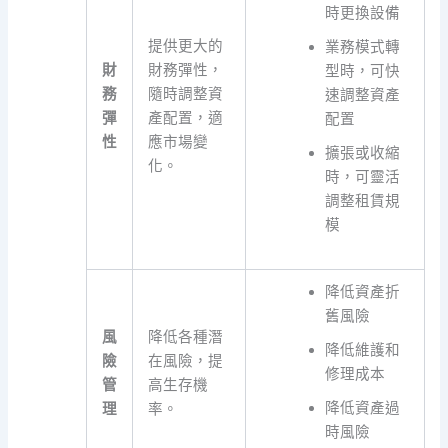
時更換設備
提供更大的
業務模式轉
財
財務彈性，
型時，可快
務
隨時調整資
速調整資產
彈
產配置，適
配置
性
應市場變
擴張或收縮
化。
時，可靈活
調整租賃規
模
降低資產折
舊風險
風
降低各種潛
降低維護和
險
在風險，提
修理成本
管
高生存機
降低資產過
理
率。
時風險