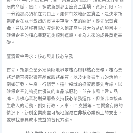
展的命脈。然而，多數新創都面臨資金
困境
，資源有限，每
一分錢都必須花在刀口上。如何有效地配置
資金
，是決定新
創能否在競爭激烈的市場中存活下來的關鍵。優先配置
資
金
，意味著將有限的資源投入到能產生最大效益的項目中，
確保企業的
核心業務
能夠順利運轉，並為未來的成長奠定基
礎。
釐清資金需求：核心與非核心業務
首先，新創企業必須清晰地界定
核心
與
非核心
業務。
核心
業
務是指直接影響產品或服務品質，以及企業競爭力的活動，
例如研發、生產、行銷等。這些領域的投資應優先考慮，以
確保企業能夠提供優質的產品或服務，並在市場上建立品
牌。
非核心
業務則是那些支持
核心
業務運作，但並非直接產
生收入的活動，例如行政、人事、IT 支援等。在
資金
有限的
情況下，新創企業應盡可能地縮減在
非核心
業務上的支出，
或尋找更具成本效益的替代方案。