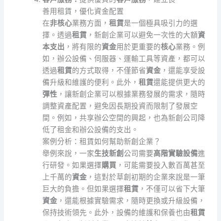
善用租賃，優化資金配置
在
非核心
業務方面，
租賃
是一個極具吸引力的選
擇。透過
租賃
，新創企業可以避免一次性的大額
資
本支出
，將有限的
資金
用於更重要的
核心
業務。例
如，辦公設備、伺服器、運輸工具等資產，都可以
透過
租賃
的方式取得，不僅節省
資金
，還能享受設
備升級和維護的便利。此外，
租賃
還能提供更大的
彈性
，讓新創企業可以根據業務發展的需求，隨時
調整資產配置，避免因長期投資而限制了發展空
間。例如，共享辦公空間的興起，也為新創公司降
低了租金和辦公設備的支出。
案例分析：租賃如何幫助新創企業？
舉例來說，一家
生技新創
公司需要
高階實驗設備
進
行研發。如果選擇
購買
，可能需要投入數百萬甚至
上千萬的
資金
，這對於草創初期的企業來說是一筆
巨大的負擔。但如果選擇
租賃
，不僅可以省下大筆
資金
，還能根據實驗需求，隨時更換或升級設備，
保持技術領先。此外，設備的維護和保養也由
租賃