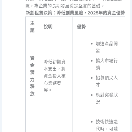
險，為企業的長期發展奠定堅實的基礎。
新創租賃決策：降低創業風險，2025年的資金優勢
主
說明
優勢
題
加速產品開
發
資
擴大市場行
降低初期資
金
銷
本支出，將
潛
資金投入核
招募頂尖人
力
心業務發
才
釋
展。
放
應對突發狀
況
技術快速迭
代時，可隨