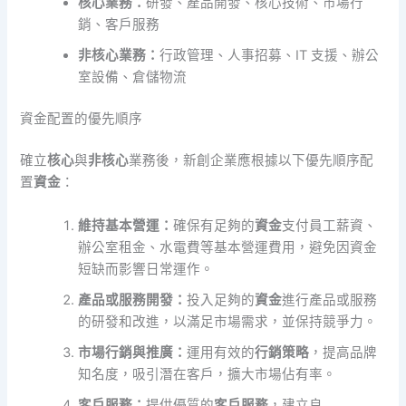
核心業務：
研發、產品開發、核心技術、市場行
銷、客戶服務
非核心業務：
行政管理、人事招募、IT 支援、辦公
室設備、倉儲物流
資金配置的優先順序
確立
核心
與
非核心
業務後，新創企業應根據以下優先順序配
置
資金
：
維持基本營運：
確保有足夠的
資金
支付員工薪資、
辦公室租金、水電費等基本營運費用，避免因資金
短缺而影響日常運作。
產品或服務開發：
投入足夠的
資金
進行產品或服務
的研發和改進，以滿足市場需求，並保持競爭力。
市場行銷與推廣：
運用有效的
行銷策略
，提高品牌
知名度，吸引潛在客戶，擴大市場佔有率。
客戶服務：
提供優質的
客戶服務
，建立良