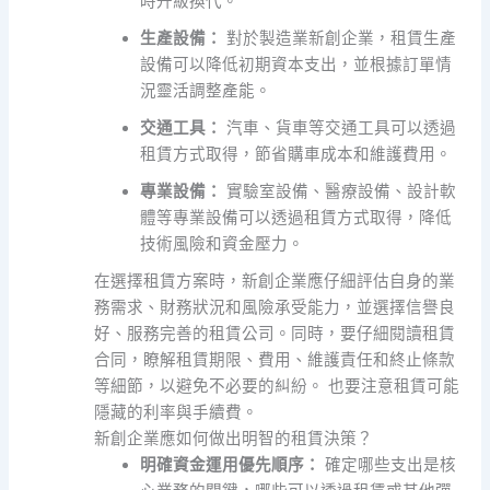
時升級換代。
生產設備：
對於製造業新創企業，租賃生產
設備可以降低初期資本支出，並根據訂單情
況靈活調整產能。
交通工具：
汽車、貨車等交通工具可以透過
租賃方式取得，節省購車成本和維護費用。
專業設備：
實驗室設備、醫療設備、設計軟
體等專業設備可以透過租賃方式取得，降低
技術風險和資金壓力。
在選擇租賃方案時，新創企業應仔細評估自身的業
務需求、財務狀況和風險承受能力，並選擇信譽良
好、服務完善的租賃公司。同時，要仔細閱讀租賃
合同，瞭解租賃期限、費用、維護責任和終止條款
等細節，以避免不必要的糾紛。 也要注意租賃可能
隱藏的利率與手續費。
新創企業應如何做出明智的租賃決策？
明確資金運用優先順序：
確定哪些支出是核