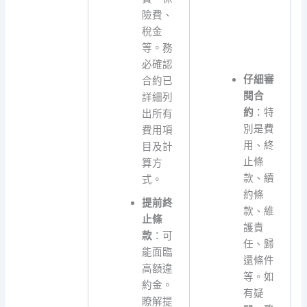
險費、
稅金
等。務
必確認
仔細審
合約已
閱合
詳細列
約
：特
出所有
別是費
費用項
用、終
目及計
止條
算方
款、續
式。
約條
提前終
款、維
止條
護責
款
：可
任、歸
能面臨
還條件
高額違
等。如
約金。
有疑
瞭解提