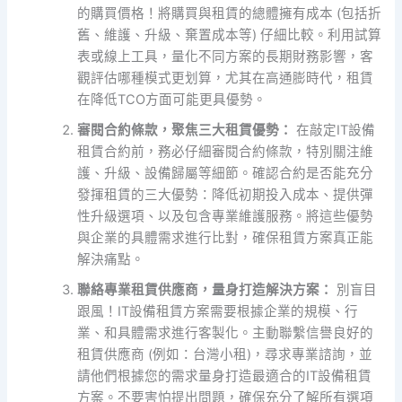
的購買價格！將購買與租賃的總體擁有成本 (包括折
舊、維護、升級、棄置成本等) 仔細比較。利用試算
表或線上工具，量化不同方案的長期財務影響，客
觀評估哪種模式更划算，尤其在高通膨時代，租賃
在降低TCO方面可能更具優勢。
審閱合約條款，聚焦三大租賃優勢：
在敲定IT設備
租賃合約前，務必仔細審閱合約條款，特別關注維
護、升級、設備歸屬等細節。確認合約是否能充分
發揮租賃的三大優勢：降低初期投入成本、提供彈
性升級選項、以及包含專業維護服務。將這些優勢
與企業的具體需求進行比對，確保租賃方案真正能
解決痛點。
聯絡專業租賃供應商，量身打造解決方案：
別盲目
跟風！IT設備租賃方案需要根據企業的規模、行
業、和具體需求進行客製化。主動聯繫信譽良好的
租賃供應商 (例如：台灣小租)，尋求專業諮詢，並
請他們根據您的需求量身打造最適合的IT設備租賃
方案。不要害怕提出問題，確保充分了解所有選項