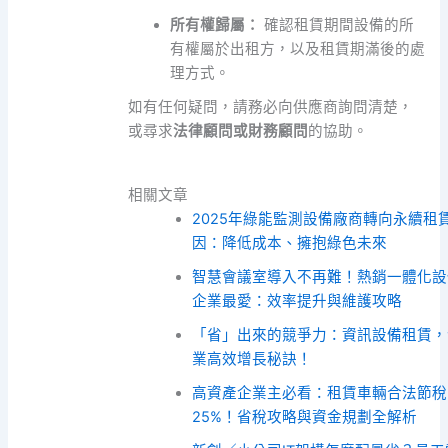
所有權歸屬：
確認租賃期間設備的所
有權屬於出租方，以及租賃期滿後的處
理方式。
如有任何疑問，請務必向供應商詢問清楚，
或尋求
法律顧問或財務顧問
的協助。
相關文章
2025年綠能監測設備廠商轉向永續租
因：降低成本、擁抱綠色未來
智慧會議室導入不再難！熱銷一體化設
企業最愛：效率提升與維護攻略
「省」出來的競爭力：資訊設備租賃，
業高效增長秘訣！
高資產企業主必看：租賃車輛合法節稅
25%！省稅攻略與資金規劃全解析