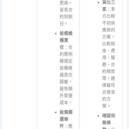
貨比三
更高。
家
：多
留意合
方比較
約到期
不同供
日。
應商的
設備維
方案，
護責
比較租
任
：合
金、費
約應明
用、服
確規定
務、合
設備維
約條款
護責任
等，選
歸屬，
擇最符
避免額
合需求
外營運
的方
成本。
案。
設備歸
確認保
還條
險條
件
：應