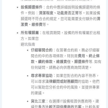
設備歸還條件
：合約中應詳細說明設備歸還時的條
件，例如：
清潔程度、功能是否正常
等。如果設備
歸還時不符合合約規定，您可能需要支付額外的
清
潔費、維修費
等。
所有權歸屬
：在租賃期間，設備的所有權屬於出租
方。如果您
避坑指南
仔細審閱合約
：在簽署合約前，務必仔細審
閱合約中的各項條款，特別是
費用、終止條
款、續約條款、維護責任、歸還條件
等. 如有
任何疑問，請務必向供應商詢問清楚。
尋求專業協助
：如果您對合約內容不熟悉，
可以尋求
法律顧問或財務顧問
的協助。他們
可以幫助您分析合約中的風險，並提供專業
的建議。
貨比三家
：在選擇IT設備租賃供應商時，建
議您
多方比較不同供應商的方案
。比較各家