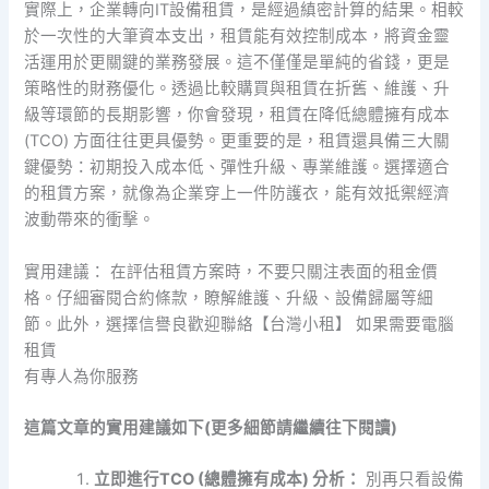
實際上，企業轉向IT設備租賃，是經過縝密計算的結果。相較
於一次性的大筆資本支出，租賃能有效控制成本，將資金靈
活運用於更關鍵的業務發展。這不僅僅是單純的省錢，更是
策略性的財務優化。透過比較購買與租賃在折舊、維護、升
級等環節的長期影響，你會發現，租賃在降低總體擁有成本
(TCO) 方面往往更具優勢。更重要的是，租賃還具備三大關
鍵優勢：初期投入成本低、彈性升級、專業維護。選擇適合
的租賃方案，就像為企業穿上一件防護衣，能有效抵禦經濟
波動帶來的衝擊。
實用建議： 在評估租賃方案時，不要只關注表面的租金價
格。仔細審閱合約條款，瞭解維護、升級、設備歸屬等細
節。此外，選擇信譽良歡迎聯絡【台灣小租】 如果需要電腦
租賃
有專人為你服務
這篇文章的實用建議如下(更多細節請繼續往下閱讀)
立即進行TCO (總體擁有成本) 分析：
別再只看設備