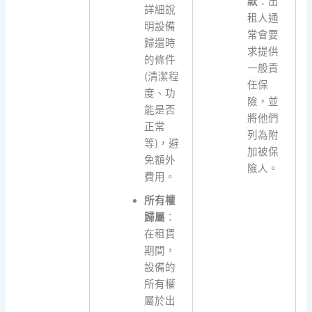
款
：出
詳細說
租人通
明設備
常會要
歸還時
求提供
的條件
一般責
(清潔程
任保
度、功
險，並
能是否
將他們
正常
列為附
等)，避
加被保
免額外
險人。
費用。
所有權
歸屬
：
在租賃
期間，
設備的
所有權
屬於出