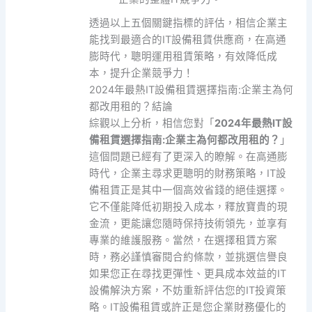
透過以上五個關鍵指標的評估，相信企業主
能找到最適合的IT設備租賃供應商，在高通
膨時代，聰明運用租賃策略，有效降低成
本，提升企業競爭力！
2024年最熱IT設備租賃選擇指南:企業主為何
都改用租的？結論
綜觀以上分析，相信您對「
2024年最熱IT設
備租賃選擇指南:企業主為何都改用租的？
」
這個問題已經有了更深入的瞭解。在高通膨
時代，企業主尋求更聰明的財務策略，IT設
備租賃正是其中一個高效省錢的絕佳選擇。
它不僅能降低初期投入成本，釋放寶貴的現
金流，更能讓您隨時保持技術領先，並享有
專業的維護服務。當然，在選擇租賃方案
時，務必謹慎審閱合約條款，並挑選信譽良
如果您正在尋找更彈性、更具成本效益的IT
設備解決方案，不妨重新評估您的IT投資策
略。IT設備租賃或許正是您企業財務優化的