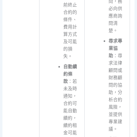
問，務
前終止
必向供
合約的
應商詢
條件、
問清
費用計
楚。
算方式
尋求專
及可能
業協
的損
助
：尋
失。
求法律
自動續
顧問或
約條
財務顧
款
：若
問的協
未及時
助，分
通知，
析合約
合約可
風險，
能自動
並提供
續約，
專業建
續約租
議。
金可能