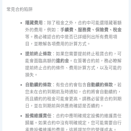
常見合約陷阱
隱藏費用
：除了租金之外，合約中可能還隱藏著額
外的費用，例如：
手續費、服務費、保險費、稅金
等。務必確認合約中是否已詳細列出所有費用項
目，並瞭解各項費用的計算方式。
提前終止條款
：如果您需要提前終止租賃合約，可
能會面臨高額的
違約金
。在簽署合約前，務必瞭解
提前終止合約的條件、費用計算方式，以及可能的
損失。
自動續約條款
：有些合約會包含
自動續約條款
，若
您未在合約到期前及時通知，合約將會自動續約，
而且續約的租金可能會更高。請務必留意合約到期
日，並在到期前與供應商確認是否續約。
設備維護責任
：合約中應明確規定設備的維護責任
歸屬。如果合約中沒有明確規定，您可能需要自行
承擔設備維護的費用，這將增加您的營運成本。