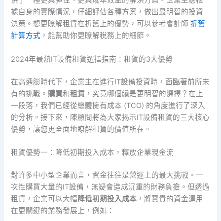
供了一種更具彈性、更具成本效益的解決方案。企業主應根
據自身的實際情況，仔細評估各種方案，做出最明智的投資
決策。想更瞭解租賃在折舊上的優勢，可以參考會計師
折舊
計算方式
，能幫助你更瞭解稅務上的細節。
2024年最熱IT設備租賃選擇指南：租賃的3大優勢
在高通膨時代下，企業主在進行IT設備投資時，面臨著前所未
有的挑戰。
購買
和
租賃
，究竟哪個纔是更明智的選擇？在上
一段落，我們已經從總體擁有成本 (TCO) 的角度進行了深入
的分析。接下來，陳顧問將為大家揭示IT設備租賃的三大核心
優勢，讓您更全面地瞭解租賃的價值所在。
租賃優勢一：降低初期投入成本，釋放企業現金流
對許多中小型企業而言，資金往往是營運上的最大挑戰。一
次性購買大量的IT設備，無疑會造成沉重的財務負擔。但透過
租賃，企業可以大幅
降低初期投入成本
，將寶貴的資金運用
在更關鍵的業務發展上，例如：