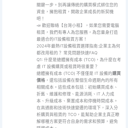
關鍵一步。別再讓傳統的購買模式綁住您的
資金，擁抱租賃，開啟企業成長的新契機
吧！
📣 歡迎聯絡【台灣小租】，如果您需要電腦
租賃，我們有專人為您服務，為您量身打造
最適合的IT設備租賃方案！
2024年最熱IT設備租賃選擇指南:企業主為何
都改用租的？ 常見問題快速FAQ
Q1: 什麼是總體擁有成本 (TCO)，為什麼在考
慮 IT 設備購買或租賃時很重要？
總體擁有成本 (TCO) 不僅僅是 IT 設備的
購買
價格
，還包括設備在整個生命週期內的所有
相關成本。這些成本包括：初始購買成本、
折舊、維護和修理、能源消耗、IT 人力成
本、升級成本、棄置成本和停機時間成本。
在高通膨和技術快速變遷的環境下，深入分
析購買與租賃的 TCO，能幫助企業主真正瞭
解哪種方案更符合自身的需求和預算，避免