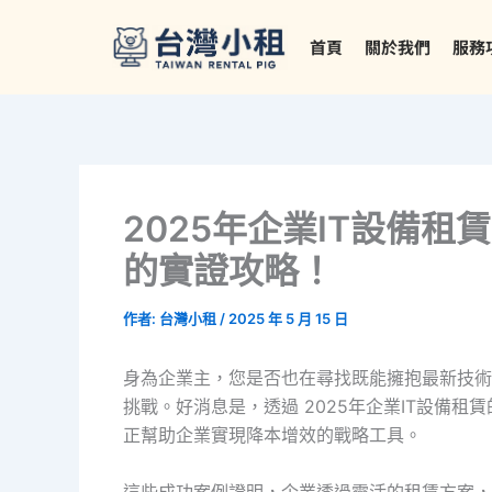
跳
至
首頁
關於我們
服務
主
要
內
容
2025年企業IT設備
的實證攻略！
作者:
台灣小租
/
2025 年 5 月 15 日
身為企業主，您是否也在尋找既能擁抱最新技術
挑戰。好消息是，透過 2025年企業IT設備
正幫助企業實現降本增效的戰略工具。
這些成功案例證明，企業透過靈活的租賃方案，