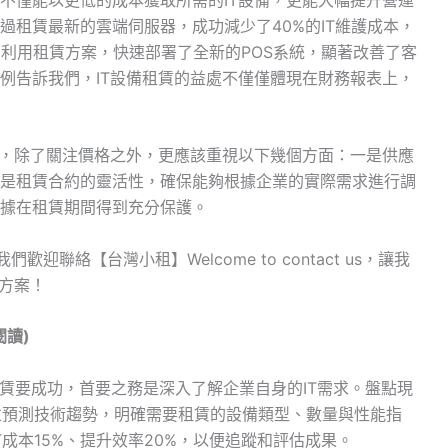
過租賃最新的雲端伺服器，成功減少了40%的IT維護成本，
則利用租賃方案，快速部署了全新的POS系統，顯著改善了客
例告訴我們，IT設備租賃的益處不僅僅體現在財務報表上，
時，除了關注價格之外，更應該重視以下幾個方面：一是供應
是租賃合約的靈活性，確保能夠根據企業的實際需求進行調
據在租賃期間得到充分保護。
迎聯絡【台灣小租】Welcome to contact us，讓我
賃方案！
讀)
備租賃要成功，首要之務是深入了解企業自身的IT需求。盤點現
並預測技術趨勢，明確需要租賃的設備類型、數量與性能指
成本15%、提升效率20%，以便追蹤和評估成果。