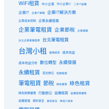
WiFi租賃
中小企業
中小企業IT
二手IT設備
企業IT解決方案
企業IT
企業IT策略
企業永續發展
企業成本控制
企業筆電租賃
企業節稅
企業網路
台北筆電租賃
台北企業筆電租賃
台灣小租
成本效益
循環經濟
數位轉型
永續發展
成本效益分析
永續租賃
混合辦公
短期租賃
筆電租賃
節稅
綠色租賃
綠色建築
行動辦公
設備租賃
綠色稅務優惠
設備租賃優勢
設備管理
資料安全
資訊安全
降低IT成本