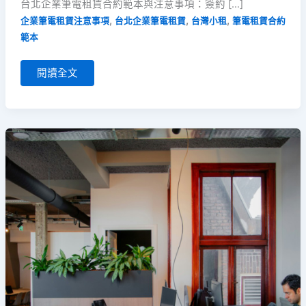
台北企業筆電租賃合約範本與注意事項：簽約 […]
,
,
,
企業筆電租賃注意事項
台北企業筆電租賃
台灣小租
筆電租賃合約
範本
閱讀全文
台
北
企
業
筆
電
租
賃
怎
麼
選:
評
估
重
點
與
台
灣
小