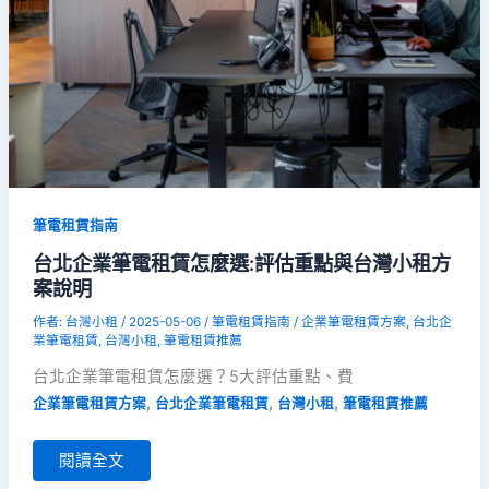
租
方
案
說
明
筆電租賃指南
台北企業筆電租賃怎麼選:評估重點與台灣小租方
案說明
作者:
台灣小租
/
2025-05-06
/
筆電租賃指南
/
企業筆電租賃方案
,
台北企
業筆電租賃
,
台灣小租
,
筆電租賃推薦
台北企業筆電租賃怎麼選？5大評估重點、費
,
,
,
企業筆電租賃方案
台北企業筆電租賃
台灣小租
筆電租賃推薦
閱讀全文