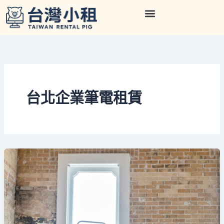
跳
至
主
要
內
容
台北企業筆電租賃
台
北
企
業
筆
電
租
賃
合
約
範