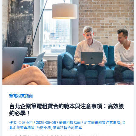
本
與
注
意
事
項：
高
效
簽
約
必
學！
筆電租賃指南
台北企業筆電租賃合約範本與注意事項：高效簽
約必學！
作者:
台灣小租
/
2025-05-06
/
筆電租賃指南
/
企業筆電租賃注意事項
,
台
北企業筆電租賃
,
台灣小租
,
筆電租賃合約範本