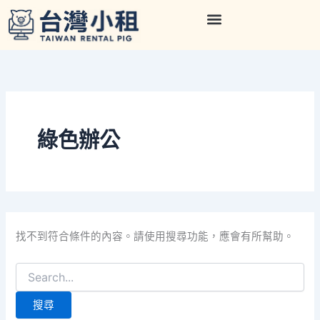
搜
跳
尋
至
關
主
鍵
要
字:
內
容
綠色辦公
找不到符合條件的內容。請使用搜尋功能，應會有所幫助。