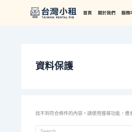
搜
跳
尋
至
首頁
關於我們
服務
關
主
鍵
要
字:
內
容
資料保護
找不到符合條件的內容。請使用搜尋功能，應