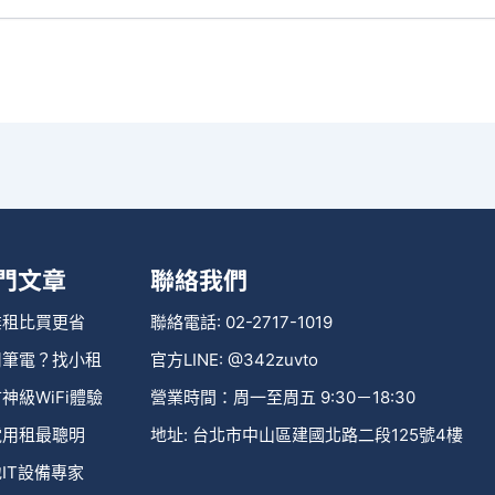
門文章
聯絡我們
業租比買更省
聯絡電話: 02-2717-1019
用筆電？找小租
官方LINE: @342zuvto
神級WiFi體驗
營業時間：周一至周五 9:30－18:30
電用租最聰明
地址: 台北市中山區建國北路二段125號4樓
IT設備專家