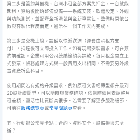
第二步是簽約與備機。台灣小租全部方案免押金，一台就能
起租，簽約後開始整備設備——系統安裝、軟體設定、外觀
與功能測試，並配齊全新滑鼠與全新筆電包。整備時間依台
數與客製化程度而定，通常在一個工作天內完成。
第三步是交機上線。設備以快遞送達（運費由承租方支
付），抵達後可立即投入工作。如有現場安裝需求，可在簽
約前確認。企業可用公司統編簽約與請款，每月租金開立正
式發票，帳務處理方式與一般費用支出相同，不需要另外設
置資產折舊科目。
使用期間若有規格升級需求，例如原租文書輕薄型想升級到
2D設計繪圖型，可以隨時與業務確認，依當時價目表調整月
租差額，靈活性比買斷高很多。若需要了解更多服務細節，
可前往
服務總覽頁
或
常見問題頁
查看。
五、行動辦公常見卡點：合約、資料安全、設備損壞怎麼
辦？