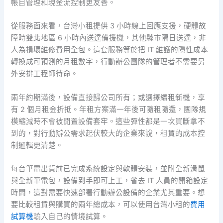
帳目管理和現金流控制更友善。
從服務面來看，台灣小租提供 3 小時線上回應支援，硬體故
障時雙北地區 6 小時內送達備援機，其他縣市隔日送達，非
人為損壞維修費用全包。這套服務等於把 IT 維護的隱性成本
轉換成可預測的月租數字，行動辦公團隊的管理者不需要另
外安排工程師待命。
兩年約期滿後，設備直接歸公司所有；或選擇續租新機，享
有 2 個月租金折抵。年租方案滿一年後可隨租隨還，團隊規
模縮減時不會被閒置設備套牢。這些彈性都是一次買斷拿不
到的，對行動辦公需求起伏較大的企業來說，租賃的成本控
制邏輯更清楚。
每台筆電出貨前已完成系統設定與軟體安裝，並附全新滑鼠
與全新筆電包，設備到手即可上工，省去 IT 人員的開箱設定
時間，這對需要快速部署行動辦公設備的企業尤其重要。想
要比較租賃與購買的兩年總成本，可以使用台灣小租的
費用
試算機
輸入自己的情境試算。