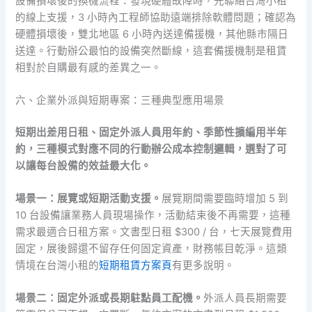
設備損壞後的換機流程：發現硬體故障時，先聯絡台灣小租
的線上支援，3 小時內工程師協助遠端排除軟體問題；確認為
硬體損壞後，雙北地區 6 小時內送達備援機，其他縣市隔日
送達。行動辦公最怕的設備突然斷線，這套備援機制是租賃
相對於自購最有感的差異之一。
六、企業外派與短期專案：三種典型應用場景
短期出差用日租、固定外派人員用年約、季節性擴編用半年
約，三種模式對應不同的行動辦公成本控制邏輯，選對了可
以讓每台設備的效益最大化。
場景一：展覽或短期活動支援。
展覽期間需要臨時增加 5 到
10 台設備讓業務人員現場操作，活動結束後不再需要，這種
需求最適合日租方案。文書型日租 $300 / 台，七天展覽費用
固定，展後歸還不留存任何固定資產，財務帳目乾淨。這類
情境在台灣小租的
短期租賃方案頁
有更多說明。
場景二：固定外派或長期駐點員工配機。
外派人員長期需要