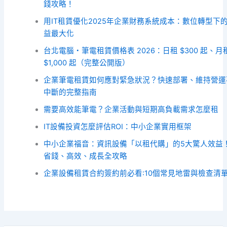
錢攻略！
用IT租賃優化2025年企業財務系統成本：數位轉型下
益最大化
台北電腦・筆電租賃價格表 2026：日租 $300 起、月
$1,000 起（完整公開版）
企業筆電租賃如何應對緊急狀況？快速部署、維持營運
中斷的完整指南
需要高效能筆電？企業活動與短期高負載需求怎麼租
IT設備投資怎麼評估ROI：中小企業實用框架
中小企業福音：資訊設備「以租代購」的5大驚人效益
省錢、高效、成長全攻略
企業設備租賃合約簽約前必看:10個常見地雷與檢查清