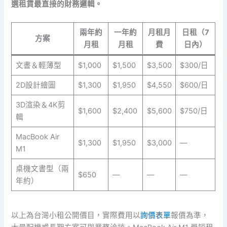
選租賃最直接的財務邏輯。
兩年約
一年約
月租月
日租（7
方案
月租
月租
費
日內）
文書＆輕薄型
$1,000
$1,500
$3,500
$300/日
2D設計繪圖
$1,300
$1,950
$4,550
$600/日
3D渲染＆4K剪
$1,600
$2,400
$5,600
$750/日
輯
MacBook Air
$1,300
$1,950
$3,000
—
M1
桌機文書型（兩
$650
—
—
—
年約）
以上為台灣小租公開價目，實際費用以
詢價表單
報價為準，