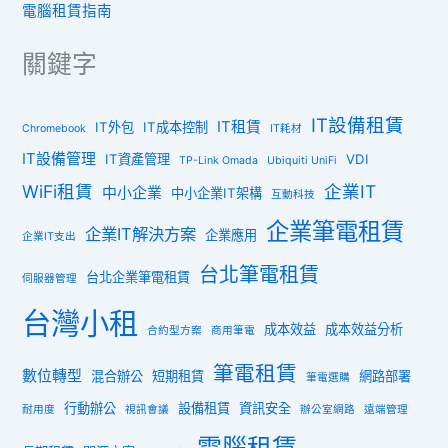
電腦租賃指南
關鍵字
IT設備租賃
IT租賃
IT外包
IT成本控制
Chromebook
IT耗材
IT設備管理
IT資產管理
VDI
TP-Link Omada
Ubiquiti UniFi
WiFi租賃
企業IT
中小企業
中小企業IT架構
互動科技
企業筆電租賃
企業IT解決方案
企業應用
企業IT支出
台北筆電租賃
台北企業筆電租賃
伺服器管理
台灣小租
成本效益
成本效益分析
合約型方案
商用筆電
筆電租賃
數位轉型
混合辦公
短期租賃
網路部署
筆電選購
行動辦公
設備租賃
資訊安全
耐用度
視訊會議
辦公室網路
遠端管理