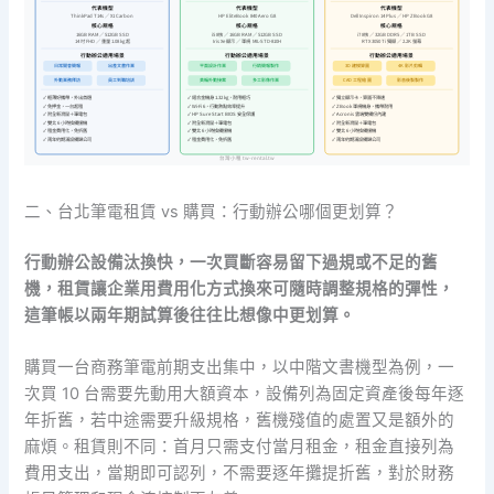
代表機型
代表機型
代表機型
ThinkPad T14s ／ X1 Carbon
HP EliteBook 840 Aero G8
Dell Inspiron 14 Plus ／ HP ZBook G8
核心規格
核心規格
核心規格
16GB RAM ／ 512GB SSD
i5 8核 ／ 16GB RAM ／ 512GB SSD
i7 8核 ／ 32GB DDR5 ／ 1TB SSD
14 吋 FHD ／ 重量 1.08 kg 起
Iris Xe 顯示 ／ 軍規 MIL-STD-810H
RTX 3050 Ti 獨顯 ／ 2.2K 螢幕
行動辦公適用場景
行動辦公適用場景
行動辦公適用場景
日常開會簡報
出差文書作業
平面設計作業
行銷簡報製作
3D 建模算圖
4K 影片剪輯
外勤業務拜訪
員工到職培訓
美編外勤接案
多工影像作業
CAD 工程繪圖
影音後製製作
✓ 輕薄好攜帶，外出首選
✓ 鋁合金機身 1.32 kg，耐用輕巧
✓ 獨立顯示卡，算圖不降速
✓ 免押金，一台起租
✓ Wi-Fi 6，行動熱點效率提升
✓ ZBook 軍規機身，攜帶耐用
✓ 附全新滑鼠＋筆電包
✓ HP Sure Start BIOS 安全保護
✓ Acronis 雲端雙備份內建
✓ 雙北 6 小時換備援機
✓ 附全新滑鼠＋筆電包
✓ 附全新滑鼠＋筆電包
✓ 租金費用化，免折舊
✓ 雙北 6 小時換備援機
✓ 雙北 6 小時換備援機
✓ 兩年約期滿設備歸公司
✓ 租金費用化，免折舊
✓ 兩年約期滿設備歸公司
台灣小租 tw-rental.tw
二、台北筆電租賃 vs 購買：行動辦公哪個更划算？
行動辦公設備汰換快，一次買斷容易留下過規或不足的舊
機，租賃讓企業用費用化方式換來可隨時調整規格的彈性，
這筆帳以兩年期試算後往往比想像中更划算。
購買一台商務筆電前期支出集中，以中階文書機型為例，一
次買 10 台需要先動用大額資本，設備列為固定資產後每年逐
年折舊，若中途需要升級規格，舊機殘值的處置又是額外的
麻煩。租賃則不同：首月只需支付當月租金，租金直接列為
費用支出，當期即可認列，不需要逐年攤提折舊，對於財務