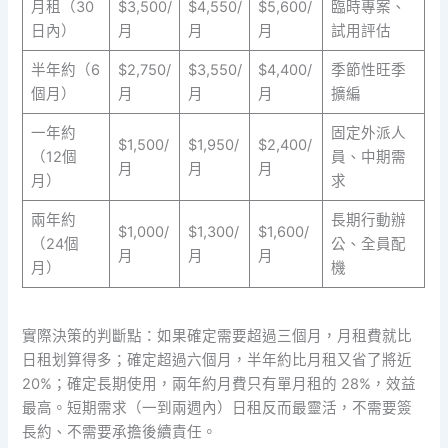
月租（30
$3,500/
$4,550/
$5,600/
臨時專案、
日內）
月
月
月
試用評估
半年約（6
$2,750/
$3,550/
$4,400/
季節性旺季
個月）
月
月
月
擴編
一年約
固定外派人
$1,500/
$1,950/
$2,400/
（12個
員、中期需
月
月
月
月）
求
兩年約
長期行動辦
$1,000/
$1,300/
$1,600/
（24個
公、全員配
月
月
月
月）
機
實際決策的判斷點：如果確定需要超過三個月，月租費就比
日租划算得多；確定超過六個月，半年約比月租又省了將近
20%；確定長期使用，兩年約月費只有單月租的 28%，效益
最高。短期需求（一到兩週內）日租反而最靈活，不需要簽
長約、不需要承擔後續責任。