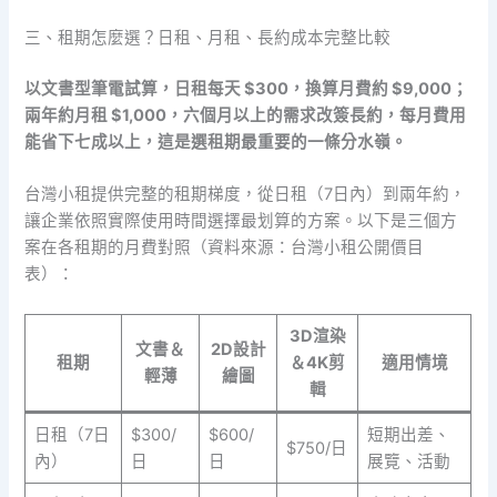
三、租期怎麼選？日租、月租、長約成本完整比較
以文書型筆電試算，日租每天 $300，換算月費約 $9,000；
兩年約月租 $1,000，六個月以上的需求改簽長約，每月費用
能省下七成以上，這是選租期最重要的一條分水嶺。
台灣小租提供完整的租期梯度，從日租（7日內）到兩年約，
讓企業依照實際使用時間選擇最划算的方案。以下是三個方
案在各租期的月費對照（資料來源：台灣小租公開價目
表）：
3D渲染
文書＆
2D設計
租期
＆4K剪
適用情境
輕薄
繪圖
輯
日租（7日
$300/
$600/
短期出差、
$750/日
內）
日
日
展覽、活動