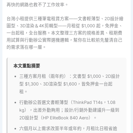
再快的網路也救不了工作效率。
台灣小租提供三種筆電租賃方案——文書輕薄型、2D設計繪
圖型、3D渲染＆4K剪輯型——月租從 $1,000 起，免押金、
一台起租，全台服務。本文整理三方案的規格差異、租期費
用試算與行動辦公實際選機邏輯，幫你在比較前先釐清自己
的需求落在哪一層。
本文重點摘要
三種方案月租（兩年約）：文書型 $1,000、2D設計
型 $1,300、3D渲染型 $1,600，皆免押金一台起
租。
行動辦公首選文書輕薄型（ThinkPad T14s，1.08
kg），出差外勤夠用；設計/行銷外勤建議升一級到
2D設計型（HP EliteBook 840 Aero）。
六個月以上需求改簽半年或年約，月租比日租省逾