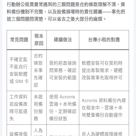
行動辦公租賃最常遇到的三類問題是合約條款理解不清、資
料備份機制不完整、以及設備損壞時的責任歸屬——事先把
這三個問題問清楚，可以省去之後大部分的麻煩。
根本
常見問題
建議做法
台灣小租的對應
原因
合約
不確定能
條款
簽約前直接詢
軟體安裝可在簽約時
不能自行
未事
問業務，確認
提出客製需求，硬體
安裝軟體
先確
可安裝的範圍
改裝需事先取得許可
或 SIM 卡
認
工作資料
未啟
使用 Acronis
Acronis 資料備份內建
若設備故
用備
雲端＋本地備
在租金中，雲端＋本
障可能遺
份服
份，定期確認
地雙重備份自動運作
失
務
備份狀態
人為
設備摔傷
非人為硬體故障維修