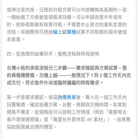
值得注意的是，日租和月租方案可以中途轉換為長期約。若
一開始選了月租後發現需求持續，可以申請改簽半年或年
約，依新租期重新核算月租，不需要中止原合約重新走簽約
流程。詳細費用可透過
線上試算機
試算不同租期的兩年總成
本差異。
四、從詢價到設備到手：服務流程與時程說明
台灣小租的承租流程分三步驟——需求確認與方案試算、簽
約與備機整備、交機上線——一般情況下 1 到 2 個工作天內完
成交付，符合急件外派或臨時擴編的時程需求。
第一步是需求確認。填寫
詢價表單
後，專人在一個工作天內
回覆報價，確認設備方案、台數、租期與交機時間。如果對
規格不確定，這個階段可以說明工作情境（例如「需要帶去
客戶現場做簡報」或「需要在外景地剪 4K 素材」），由業務
協助挑選最合適的機型。