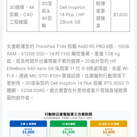
3D渲
輕薄
3D建模、4K
Dell Inspiron
染＆
或軍
剪輯、CAD
14 Plus / HP
$1,600
4K剪
規機
工程繪圖
ZBook G8
輯
身
文書輕薄型的 ThinkPad T14s 搭載 AMD R5 PRO 6核、16GB
RAM、512GB SSD，14 吋 FHD 觸控螢幕，重量 1.08 kg
起，是長時間外出攜帶最不累的選擇。2D設計型的 HP
EliteBook 840 Aero G8 採用第 11 代 i5 8核處理器，支援 Wi-
Fi 6，通過 MIL-STD-810H 軍規認證，在顛簸的行動環境下
更耐用。3D渲染型的 Dell Inspiron 14 Plus 搭載 RTX 3050 Ti
獨顯、32GB DDR5，適合需要在外景地或客戶現場直接跑算
圖的創作者。
行動辦公筆電租賃三方案對照
依工作場景選對機型，月租費從 $1,000 起（兩年約，免押金）
文書 ＆ 輕薄型
2D 設計繪圖
3D 渲染 ＆ 4K 剪輯
兩年約月租
兩年約月租
兩年約月租
$1,000
$1,300
$1,600
/月起
/月起
/月起