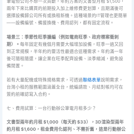
筆電但公司不想一次買斷，年約方案的文書型月租 $1,500，
兩年下來比購買的前期投入加上維修費更划算，且期滿後可
選擇設備歸公司所有或換租新機。這種場景的IT管理也更簡單
——設備編號、備援換機、費用認列，都有固定流程。
場景三：季節性旺季擴編（例如電商旺季、政府標案衝刺
期）。
每年固定有幾個月需要大幅增加設備，旺季一過又回
到正常規模，半年約的靈活性最適合這種需求。年約滿一年
後可隨租隨還，讓企業在旺季配齊設備、淡季縮減，避免設
備閒置。
若有大量配機或特殊規格需求，可透過
聯絡表單
說明需求，
台灣小租的服務範圍涵蓋全台，統編請款、月結對帳均可在
簽約前確認寫入合約。
七、費用試算：一台行動辦公筆電月租多少？
文書型兩年約月租 $1,000（每天約 $33），3D渲染型兩年
約月租 $1,600，租金費用化認列、不需折舊，這是行動辦公