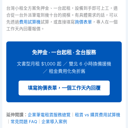
台灣小租全方案免押金、一台起租，設備到手即可上工，適
合從一台外派筆電到幾十台的規模。有具體需求的話，可以
先透過
費用試算機
試算，或直接填寫
詢價表單
，專人在一個
工作天內回覆報價。
免押金 · 一台起租 · 全台服務
文書型月租 $1,000 起 ／ 雙北 6 小時換備援機
／ 租金費用化免折舊
填寫詢價表單，一個工作天內回覆
延伸閱讀：
企業筆電租賃服務總覽
｜
租賃 vs 購買費用試算機
｜
常見問題 FAQ
｜
企業導入案例