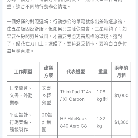
重，適合不同的行動辦公情境。
一個好懂的對照邏輯：行動辦公的筆電就像出差時選旅館，
住五星級固然舒服，但如果只是睡覺開會，三星就夠了；如
果要在房間剪片做圖，才需要考慮更高規格的環境。選對
了，錢花在刀口上；選錯了，要嘛忍受頓卡、要嘛白白多付
每月幾百塊。
建議
兩年約
工作類型
代表機型
重量
方案
月租
日常開會、
文書
ThinkPad T14s
1.08
文書、外勤
＆輕
$1,000
/ X1 Carbon
kg 起
業務
薄型
平面設計、
2D設
HP EliteBook
1.32
行銷美編、
計繪
$1,300
840 Aero G8
kg
簡報製作
圖