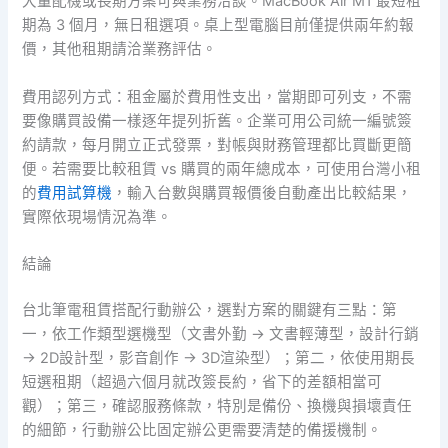
大量配機或長期方案可與業務洽談。MacBook Air M1 最短租
期為 3 個月，無日租選項。桌上型電腦目前僅提供兩年約報
價，其他租期請洽業務評估。
費用認列方式：租金屬於費用性支出，當期即可列支，不需
要像購買設備一樣逐年提列折舊。企業可用公司統一編號簽
約請款，每月開立正式發票，對帳與財務管理都比買斷更簡
便。若需要比較租賃 vs 購買的兩年總成本，可使用台灣小租
的
費用試算機
，輸入台數與購買報價後自動產出比較結果，
實際依現場情況為準。
結論
台北筆電租賃搭配行動辦公，選對方案的關鍵有三點：第
一，依工作類型選機型（文書外勤 → 文書輕薄型，設計行銷
→ 2D設計型，影音創作 → 3D渲染型）；第二，依使用期長
短選租期（超過六個月就改簽長約，省下的差額相當可
觀）；第三，確認服務條款，特別是備份、換機與損壞責任
的細節，行動辦公比固定辦公更需要清楚的備援機制。