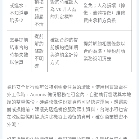
損壞
簽約時確認人
或進水，
全免；人為損壞（摔
責任
為 vs 非人為
不知道要
傷、液體損傷）維修
歸屬
的判定標準
賠多少
費由承租方負擔
不清
提前
需要提前
確認合約的提
解約
提前解約相關條款以
結束合約
前解約通知期
條款
合約為準，簽約前請
時損失難
與違約金計算
不明
業務說明清楚
以估算
方式
確
資料安全是行動辦公特別需要注意的環節。使用租賃筆電在
外工作時，Acronis 備份服務在租金內，自動執行雲端與本地
端的雙重備份，硬碟映像備份讓資料可以快速還原。歸還設
備或換機前，建議先透過備份服務匯出資料，台灣小租也會
在收回設備時協助清除機器上殘留的資料，確保商業機密不
外流。