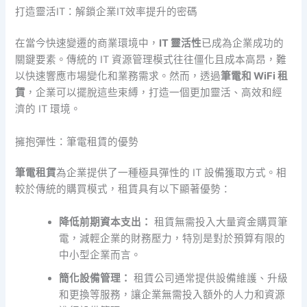
打造靈活IT：解鎖企業IT效率提升的密碼
在當今快速變遷的商業環境中，
IT 靈活性
已成為企業成功的
關鍵要素。傳統的 IT 資源管理模式往往僵化且成本高昂，難
以快速響應市場變化和業務需求。然而，透過
筆電和 WiFi 租
賃
，企業可以擺脫這些束縛，打造一個更加靈活、高效和經
濟的 IT 環境。
擁抱彈性：筆電租賃的優勢
筆電租賃
為企業提供了一種極具彈性的 IT 設備獲取方式。相
較於傳統的購買模式，租賃具有以下顯著優勢：
降低前期資本支出：
租賃無需投入大量資金購買筆
電，減輕企業的財務壓力，特別是對於預算有限的
中小型企業而言。
簡化設備管理：
租賃公司通常提供設備維護、升級
和更換等服務，讓企業無需投入額外的人力和資源