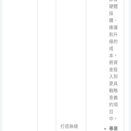
硬體
採
購、
維護
和升
級的
成
本，
將資
金投
入到
更具
戰略
意義
的項
目
中。
打造無縫
專業