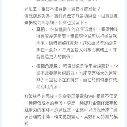
迷思五：租賃不如買斷，資產才能累積？
傳統觀念認為，擁有資產才能累積財富，租賃就像
是把錢丟到水裡，什麼也沒留下。
真相：
在快速變化的商業環境中，
靈活性
比
擁有資產更重要。租賃讓企業可以根據業務
需求，隨時調整IT資源，避免被過時的設備
綁住。此外，將資金投入到核心業務上，才
能創造更大的價值。
換個角度想：
租賃就像是使用雲端服務，企
業不需要購買伺服器，也能享有強大的運算
能力。重點不在於擁有，而在於如何更有效
地利用資源。
打破這些迷思後，你會發現筆電和WiFi租賃不僅是
一種
降低成本
的手段，更是一種
提升企業IT效率和
競爭力
的策略。透過租賃，企業可以擺脫傳統IT資
源管理的束縛，轉向更加靈活、高效和可持續的模
式。