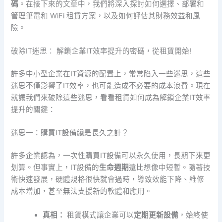
碼
。在接下來的文章中，我們將深入探討如何選擇、部署和
管理筆電和 WiFi 租賃方案，以及如何評估其財務效益和風
險。
破除IT迷思： 解鎖企業IT效率提升的密碼，從租賃開始!
許多中小型企業在IT資源的配置上，常常陷入一些迷思，這些
迷思不僅影響了IT效率，也可能造成不必要的成本浪費。現在
就讓我們來破除這些迷思，看看租賃如何成為解鎖企業IT效率
提升的關鍵：
迷思一：購買IT設備纔是長久之計？
許多企業認為，一次性購買IT設備可以永久使用，長期下來更
划算。但事實上，IT設備的
生命週期
遠比想像中短暫。隨著技
術快速發展，硬體規格很快就會過時，導致效能下降、維修
成本增加，甚至無法支援新的軟體和應用。
真相：
租賃模式讓企業可以
定期更新設備
，始終使