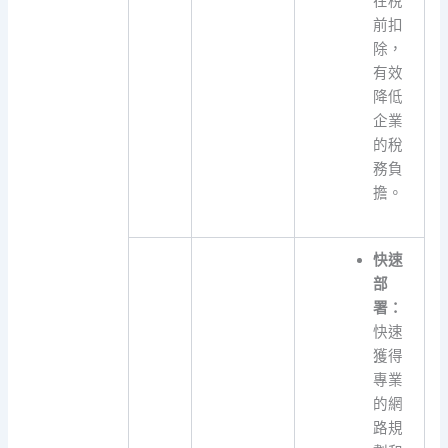
在稅
前扣
除，
有效
降低
企業
的稅
務負
擔。
快速
部
署：
快速
獲得
專業
的網
路規