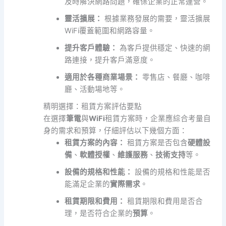
及時解決網路問題，確保企業的正常運營。
靈活擴展：
根據業務發展的需要，靈活擴展
WiFi覆蓋範圍和網路容量。
提升客戶體驗：
為客戶提供穩定、快速的網
路連接，提升客戶滿意度。
適用於各種商業場景：
零售店、餐廳、咖啡
廳、活動場地等。
精明選擇：租賃方案評估要點
在選擇
筆電
與
WiFi
租賃方案時，企業應綜合考量自
身的需求和預算，仔細評估以下幾個方面：
租賃方案的內容：
租賃方案是否包含
硬體設
備
、
軟體授權
、
維護服務
、
技術支持
等。
設備的規格和性能：
設備的規格和性能是否
能滿足企業的
實際需求
。
租賃期限和費用：
租賃期限和費用是否合
理，是否符合企業的
預算
。