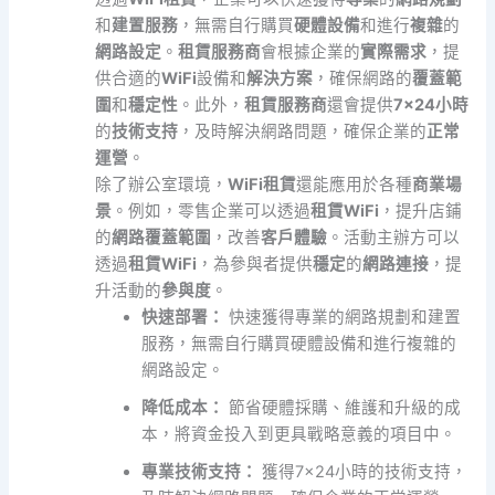
和
建置服務
，無需自行購買
硬體設備
和進行
複雜
的
網路設定
。
租賃服務商
會根據企業的
實際需求
，提
供合適的
WiFi
設備和
解決方案
，確保網路的
覆蓋範
圍
和
穩定性
。此外，
租賃服務商
還會提供
7×24小時
的
技術支持
，及時解決網路問題，確保企業的
正常
運營
。
除了辦公室環境，
WiFi租賃
還能應用於各種
商業場
景
。例如，零售企業可以透過
租賃WiFi
，提升店鋪
的
網路覆蓋範圍
，改善
客戶體驗
。活動主辦方可以
透過
租賃WiFi
，為參與者提供
穩定
的
網路連接
，提
升活動的
參與度
。
快速部署：
快速獲得專業的網路規劃和建置
服務，無需自行購買硬體設備和進行複雜的
網路設定。
降低成本：
節省硬體採購、維護和升級的成
本，將資金投入到更具戰略意義的項目中。
專業技術支持：
獲得7×24小時的技術支持，