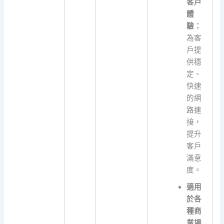
客戶
體
驗：
為客
戶提
供穩
定、
快速
的網
路連
接，
提升
客戶
滿意
度。
適用
於各
種商
業場