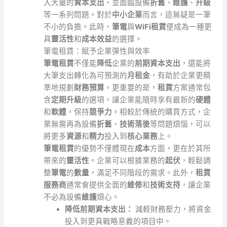
入大量的
資本支出
，並面臨設備
折舊
、
維護
、
升級
等一系列問題。對於
中小企業
而言，這無疑是一筆
不小的負擔。此時，
筆電
與
WiFi租賃
便成為一種更
具
靈活性
和
成本效益
的選擇。
筆電租賃：賦予企業彈性與效率
筆電租賃
不僅能
降低
企業的
前期資本支出
，還能將
大筆支出轉化為可預測的
月租金
，有助於企業更精
準地規劃
財務預算
。更重要的是，
租賃
方案通常包
含
定期升級
的選項，讓企業能隨時享有最新的
硬體
和
軟體
，保持
競爭力
。相較於傳統的購買方式，企
業無需再為設備
折舊
、
技術落後
等問題煩惱，可以
將更多
資源
和
精力
投入到
核心業務
上。
筆電租賃
的優勢不僅體現在
成本
方面，更在於其所
帶來的
靈活性
。企業可以根據業務的
起伏
，輕鬆調
整
筆電
的
數量
，滿足不同階段的需求。此外，
租賃
服務商
通常會提供全面的
維修
和
技術支持
，讓企業
不必為設備
維護
煩心。
降低前期資本支出：
減輕財務壓力，將資金
投入到更具戰略意義的項目中。