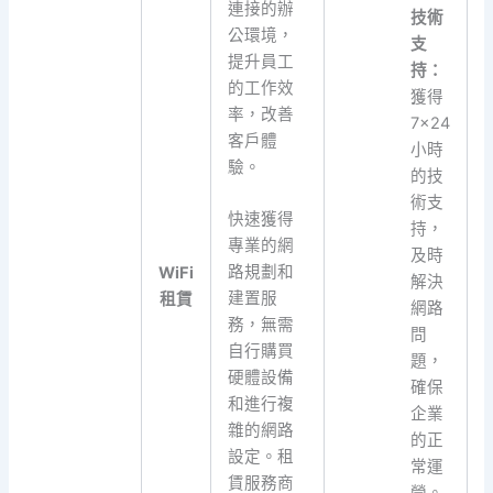
連接的辦
技術
公環境，
支
提升員工
持：
的工作效
獲得
率，改善
7×24
客戶體
小時
驗。
的技
術支
快速獲得
持，
專業的網
及時
路規劃和
WiFi
解決
建置服
租賃
網路
務，無需
問
自行購買
題，
硬體設備
確保
和進行複
企業
雜的網路
的正
設定。租
常運
賃服務商
營。