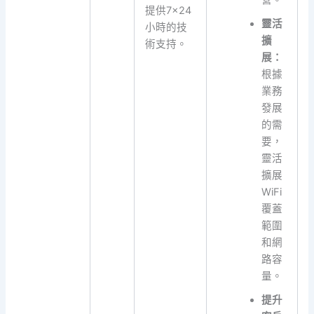
提供7×24
靈活
小時的技
擴
術支持。
展：
根據
業務
發展
的需
要，
靈活
擴展
WiFi
覆蓋
範圍
和網
路容
量。
提升