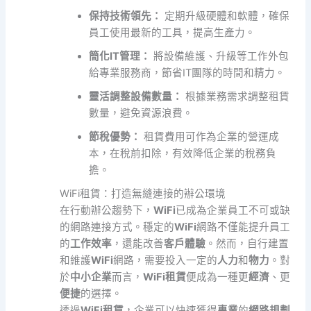
保持技術領先：
定期升級硬體和軟體，確保
員工使用最新的工具，提高生產力。
簡化IT管理：
將設備維護、升級等工作外包
給專業服務商，節省IT團隊的時間和精力。
靈活調整設備數量：
根據業務需求調整租賃
數量，避免資源浪費。
節稅優勢：
租賃費用可作為企業的營運成
本，在稅前扣除，有效降低企業的稅務負
擔。
WiFi租賃：打造無縫連接的辦公環境
在行動辦公趨勢下，
WiFi
已成為企業員工不可或缺
的網路連接方式。穩定的
WiFi
網路不僅能提升員工
的
工作效率
，還能改善
客戶體驗
。然而，自行建置
和維護
WiFi
網路，需要投入一定的
人力
和
物力
。對
於
中小企業
而言，
WiFi租賃
便成為一種更
經濟
、更
便捷
的選擇。
透過
WiFi租賃
，企業可以快速獲得
專業
的
網路規劃