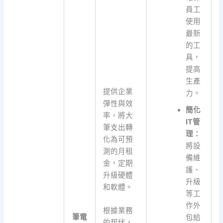
員工
使用
最新
的工
具，
提高
生產
提供企業
力。
彈性與效
簡化
率，將大
IT管
筆支出轉
理：
化為可預
將設
測的月租
備維
金，定期
護、
升級硬體
升級
和軟體。
等工
作外
根據業務
筆電
包給
的起伏，