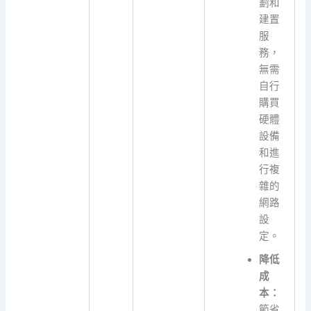
劃和
建置
服
務，
無需
自行
購買
硬體
設備
和進
行複
雜的
網路
設
定。
降低
成
本：
節省