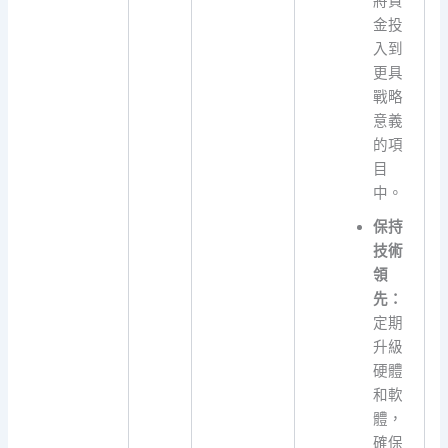
將資
金投
入到
更具
戰略
意義
的項
目
中。
保持
技術
領
先：
定期
升級
硬體
和軟
體，
確保