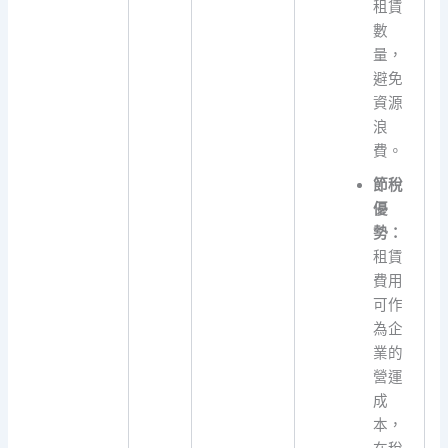
租賃
數
量，
避免
資源
浪
費。
節稅
優
勢：
租賃
費用
可作
為企
業的
營運
成
本，