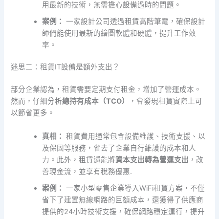
用最新的技術，無需擔心設備過時的問題。
案例：
一家設計公司透過租賃高階筆電，確保設計
師們能使用最新的繪圖軟體和硬體，提升工作效
率。
迷思二：租賃IT設備是額外支出？
部分企業認為，租賃需要定期支付租金，增加了營運成本。
然而，仔細分析
總持有成本（TCO）
，會發現租賃實際上可
以節省更多。
真相：
租賃費用通常包含設備維護、技術支援、以
及保固等服務，省去了企業自行維護的成本和人
力。此外，租賃還能將
資本支出轉為營運支出
，改
善現金流，並享有稅務優惠.
案例：
一家小型零售企業導入WiFi租賃方案，不僅
省下了建置無線網路的巨額成本，還獲得了供應商
提供的24小時技術支援，確保網路穩定運行，提升