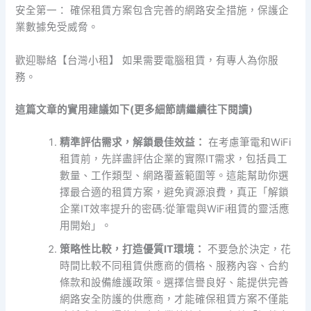
安全第一： 確保租賃方案包含完善的網路安全措施，保護企
業數據免受威脅。
歡迎聯絡【台灣小租】 如果需要電腦租賃，有專人為你服
務。
這篇文章的實用建議如下(更多細節請繼續往下閱讀)
精準評估需求，解鎖最佳效益：
在考慮筆電和WiFi
租賃前，先詳盡評估企業的實際IT需求，包括員工
數量、工作類型、網路覆蓋範圍等。這能幫助你選
擇最合適的租賃方案，避免資源浪費，真正「解鎖
企業IT效率提升的密碼:從筆電與WiFi租賃的靈活應
用開始」。
策略性比較，打造優質IT環境：
不要急於決定，花
時間比較不同租賃供應商的價格、服務內容、合約
條款和設備維護政策。選擇信譽良好、能提供完善
網路安全防護的供應商，才能確保租賃方案不僅能