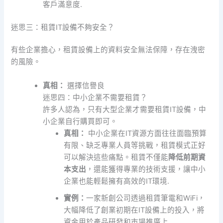
客戶滿意度.
迷思三：租賃IT設備不夠安全？
有些企業擔心，租賃設備上的資料安全無法保障，存在洩密
的風險。
真相：
選擇信譽良
迷思四：中小企業不需要租賃？
許多人認為，只有大型企業才需要租賃IT設備，中
小企業自行購買即可。
真相：
中小企業在IT資源方面往往面臨預算
有限、缺乏專業人員等挑戰，租賃模式正好
可以解決這些痛點。租賃不僅能
降低前期資
本支出
，還能獲得專業的技術支援，讓中小
企業也能輕鬆擁有高效的IT環境.
實例：
一家新創公司透過租賃筆電和WiFi，
大幅降低了創業初期在IT設備上的投入，將
資金用於產品研發和市場推廣上.