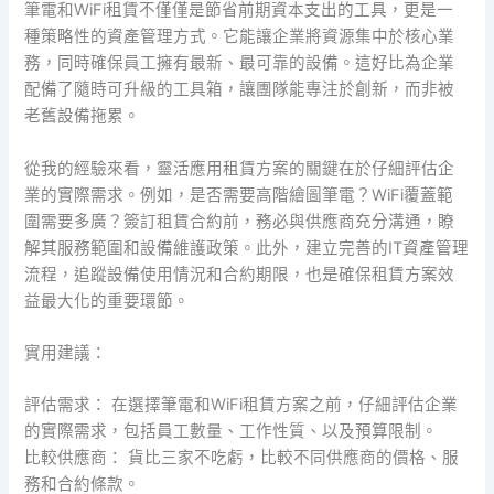
筆電和WiFi租賃不僅僅是節省前期資本支出的工具，更是一
種策略性的資產管理方式。它能讓企業將資源集中於核心業
務，同時確保員工擁有最新、最可靠的設備。這好比為企業
配備了隨時可升級的工具箱，讓團隊能專注於創新，而非被
老舊設備拖累。
從我的經驗來看，靈活應用租賃方案的關鍵在於仔細評估企
業的實際需求。例如，是否需要高階繪圖筆電？WiFi覆蓋範
圍需要多廣？簽訂租賃合約前，務必與供應商充分溝通，瞭
解其服務範圍和設備維護政策。此外，建立完善的IT資產管理
流程，追蹤設備使用情況和合約期限，也是確保租賃方案效
益最大化的重要環節。
實用建議：
評估需求： 在選擇筆電和WiFi租賃方案之前，仔細評估企業
的實際需求，包括員工數量、工作性質、以及預算限制。
比較供應商： 貨比三家不吃虧，比較不同供應商的價格、服
務和合約條款。