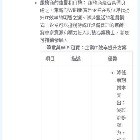
服務商的信譽和口碑：
服務商是否具備良
總之，
筆電
與
WiFi租賃
是企業在數位時代提
升
IT效率
的
明智之選
。透過
靈活
的
租賃模
式
，企業可以擺脫傳統IT設備管理的
束縛
，
將更多
資源
和
精力
投入到
核心業務
上，實現
可持續發展
。
筆電與WiFi租賃：企業IT效率提升方案
項目
描述
優勢
降低
前期
資本
支
出：
減輕
財務
壓
力，