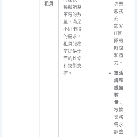
租賃
專業
輕鬆調整
服務
筆電的數
商，
量，滿足
節省
不同階段
IT團
的需求。
隊的
租賃服務
時間
商提供全
和精
面的維修
力。
和技術支
靈活
持。
調整
設備
數
量：
根據
業務
需求
調整